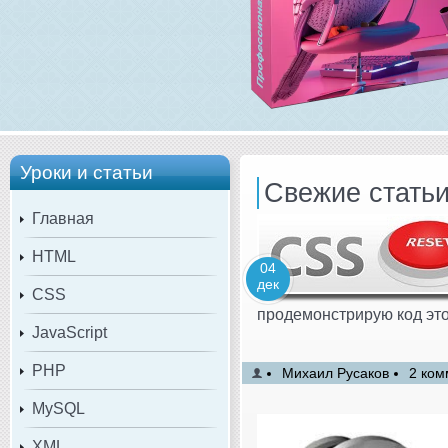
Уроки и статьи
Свежие стать
Главная
HTML
04
дек
CSS
продемонстрирую код это
JavaScript
PHP
Михаил Русаков
2 ком
MySQL
XML