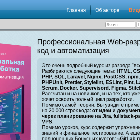
Главная
Об авторе
Вид
Профессиональная Web-разр
код и автоматизация
Это очень подробный курс из разряда "вс
Разбираются следующие темы:
HTML, CSS
PHP, SQL, Laravel, Nginx, PostCSS, npm, 
PHPUnit, Prettier, Stylelint, ESLint, Pint, L
Scrum, Docker, Supervisord, Figma, Stitch
Рассчитан и на новичков, и на тех, кто уж
хочет освоить полный цикл разработки.
Помимо самой теории, Вы увидите приме
на 20 000 строк кода:
от идеи и докумен
через планирование на Jira, fullstack-
VPS
.
Помимо уроков, курс содержит упражнен
знаний и финальное тестирование. А ещё
полноценных Бонусных курсов: «
GitLab 