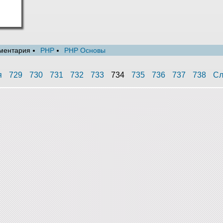
ментария
PHP
PHP Основы
я
729
730
731
732
733
734
735
736
737
738
Сл