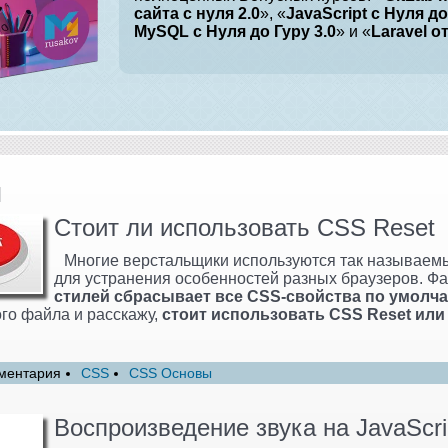
сайта с нуля 2.0
», «
JavaScript с Нуля до
MySQL с Нуля до Гуру 3.0
» и «
Laravel о
и
Стоит ли использовать CSS Reset
Многие верстальщики используются так называе
для устранения особенностей разных браузеров. Фа
стилей сбрасывает все CSS-свойства по умолч
го файла и расскажу,
стоит использовать CSS Reset или
ментария
CSS
CSS Основы
Воспроизведение звука на JavaScri