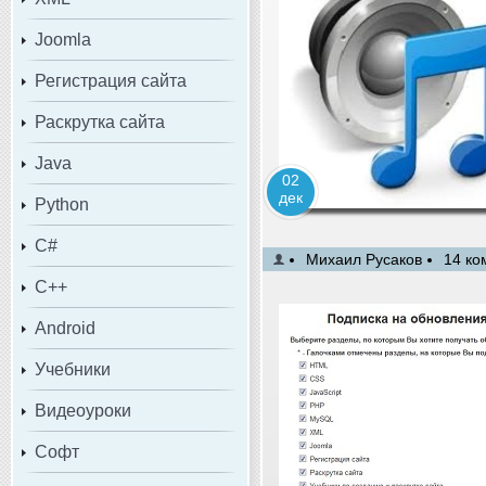
Joomla
Регистрация сайта
Раскрутка сайта
Java
02
дек
Python
C#
Михаил Русаков
14 ко
C++
Android
Учебники
Видеоуроки
Софт