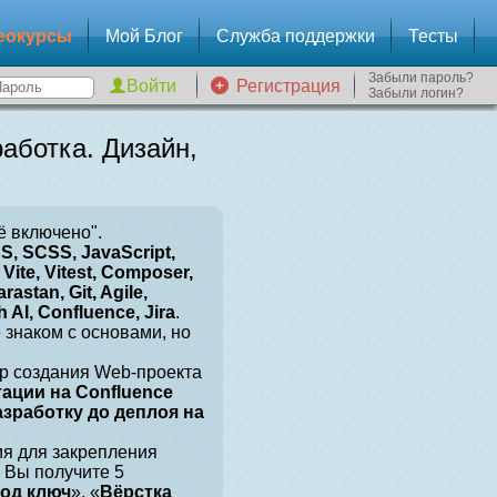
еокурсы
Мой Блог
Служба поддержки
Тесты
Забыли пароль?
Регистрация
Забыли логин?
аботка. Дизайн,
ё включено".
, SCSS, JavaScript,
Vite, Vitest, Composer,
arastan, Git, Agile,
 AI, Confluence, Jira
.
е знаком с основами, но
р создания Web-проекта
тации на Confluence
разработку до деплоя на
ия для закрепления
 Вы получите 5
под ключ
», «
Вёрстка