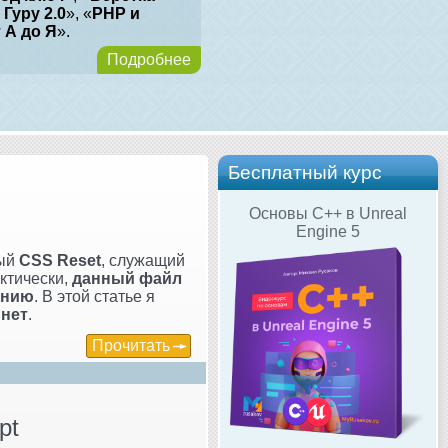
 Гуру 2.0
», «
PHP и
т А до Я
».
Подробнее
Бесплатный курс
Основы C++ в Unreal
Engine 5
мый
CSS Reset
, служащий
ктически,
данный файл
анию
. В этой статье я
 нет
.
Прочитать
pt