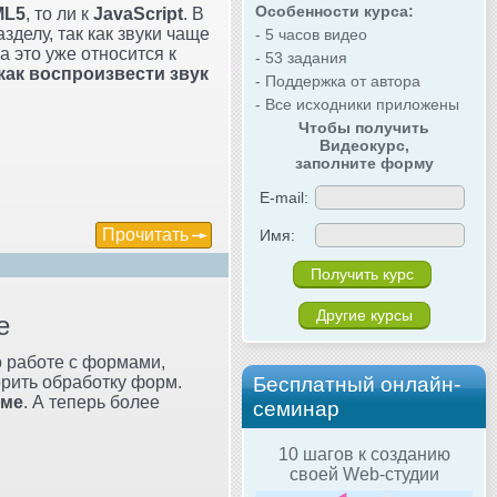
Особенности курса:
ML5
, то ли к
JavaScript
. В
зделу, так как звуки чаще
- 5 часов видео
а это уже относится к
- 53 задания
как воспроизвести звук
- Поддержка от автора
- Все исходники приложены
Чтобы получить
Видеокурс,
заполните форму
E-mail:
Прочитать
Имя:
Другие курсы
е
о работе с формами,
орить обработку форм.
Бесплатный онлайн-
рме
. А теперь более
семинар
10 шагов к созданию
своей Web-студии