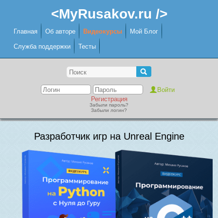
<MyRusakov.ru />
Главная
Об авторе
Видеокурсы
Мой Блог
Служба поддержки
Тесты
Регистрация
Забыли пароль?
Забыли логин?
Разработчик игр на Unreal Engine