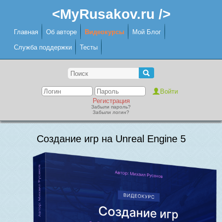
<MyRusakov.ru />
Главная
Об авторе
Видеокурсы
Мой Блог
Служба поддержки
Тесты
Регистрация
Забыли пароль?
Забыли логин?
Создание игр на Unreal Engine 5