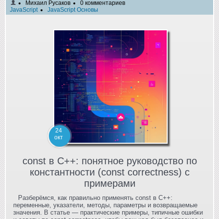
Михаил Русаков
0 комментариев
JavaScript
JavaScript Основы
24
окт
const в C++: понятное руководство по
константности (const correctness) с
примерами
Разберёмся, как правильно применять const в C++:
переменные, указатели, методы, параметры и возвращаемые
значения. В статье — практические примеры, типичные ошибки