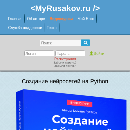
<MyRusakov.ru />
Главная
Об авторе
Видеокурсы
Мой Блог
Служба поддержки
Тесты
Регистрация
Забыли пароль?
Забыли логин?
Создание нейросетей на Python