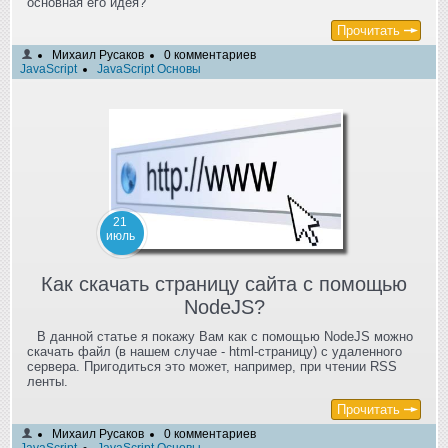
основная его идея?
Прочитать
Михаил Русаков
0 комментариев
JavaScript
JavaScript Основы
21
июль
Как скачать страницу сайта с помощью
NodeJS?
В данной статье я покажу Вам как с помощью NodeJS можно
скачать файл (в нашем случае - html-страницу) с удаленного
сервера. Пригодиться это может, например, при чтении RSS
ленты.
Прочитать
Михаил Русаков
0 комментариев