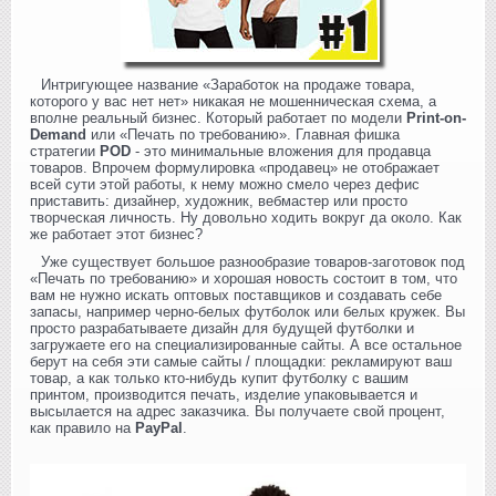
Интригующее название «Заработок на продаже товара,
которого у вас нет нет» никакая не мошенническая схема, а
вполне реальный бизнес. Который работает по модели
Print-on-
Demand
или «Печать по требованию». Главная фишка
стратегии
POD
- это минимальные вложения для продавца
товаров. Впрочем формулировка «продавец» не отображает
всей сути этой работы, к нему можно смело через дефис
приставить: дизайнер, художник, вебмастер или просто
творческая личность. Ну довольно ходить вокруг да около. Как
же работает этот бизнес?
Уже существует большое разнообразие товаров-заготовок под
«Печать по требованию» и хорошая новость состоит в том, что
вам не нужно искать оптовых поставщиков и создавать себе
запасы, например черно-белых футболок или белых кружек. Вы
просто разрабатываете дизайн для будущей футболки и
загружаете его на специализированные сайты. А все остальное
берут на себя эти самые сайты / площадки: рекламируют ваш
товар, а как только кто-нибудь купит футболку с вашим
принтом, производится печать, изделие упаковывается и
высылается на адрес заказчика. Вы получаете свой процент,
как правило на
PayPal
.