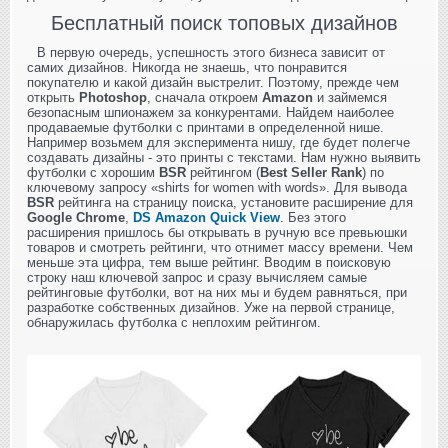
Бесплатный поиск топовых дизайнов
В первую очередь, успешность этого бизнеса зависит от
самих дизайнов. Никогда не знаешь, что понравится
покупателю и какой дизайн выстрелит. Поэтому, прежде чем
открыть
Photoshop
, сначала откроем
Amazon
и займемся
безопасным шпионажем за конкурентами. Найдем наиболее
продаваемые футболки с принтами в определенной нише.
Например возьмем для эксперимента нишу, где будет полегче
создавать дизайны - это принты с текстами. Нам нужно выявить
футболки с хорошим
BSR
рейтингом (
Best Seller Rank
) по
ключевому запросу «shirts for women with words». Для вывода
BSR
рейтинга на страницу поиска, установите расширение для
Google Chrome
,
DS Amazon Quick View
. Без этого
расширения пришлось бы открывать в ручную все превьюшки
товаров и смотреть рейтинги, что отнимет массу времени. Чем
меньше эта цифра, тем выше рейтинг. Вводим в поисковую
строку наш ключевой запрос и сразу вычисляем самые
рейтинговые футболки, вот на них мы и будем равняться, при
разработке собственных дизайнов. Уже на первой странице,
обнаружилась футболка с неплохим рейтингом.