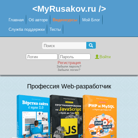
<MyRusakov.ru />
Главная
Об авторе
Видеокурсы
Мой Блог
Служба поддержки
Тесты
Регистрация
Забыли пароль?
Забыли логин?
Профессия Web-разработчик