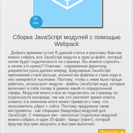
01
сен
Сборка JavaScript модулей с помощью
Webpack
Доброго времени суток! В данной статье я расскажу Вам как
можно собрать все JavaScript модули в один js-файл, который
затем будет подключаться на странице. Вы можете спросить -
а зачем это нужно? Отвечаю - современная фронтенд
разработка ушла далеко вперед. Браузерные JavaScript-
приложения стали больше, количество файлов и строк кода в
них измеряется тысячами. Поэтому, чтобы с ними было проще
работать, используют модули - файлы JavaScript кода, которые
включают в себя логику в рамках какой-то определенной
сферы. Модулей много и все их подключать на страницу по
отдельности нехорошо, так как это увеличит время ответа
клиенту и в конечном итоге может привести к тому, что
пользователь уйдет с сайта. Поэтому придумали такие
инструменты - как сборщики (бандлеры) модулей для
JavaScript. С помощью них - несколько отдельных модулей
можно собрать в один JS-файл - бандл (пакет), который
браузер быстрее загрузить и быстрее выполнит.
Прочитать