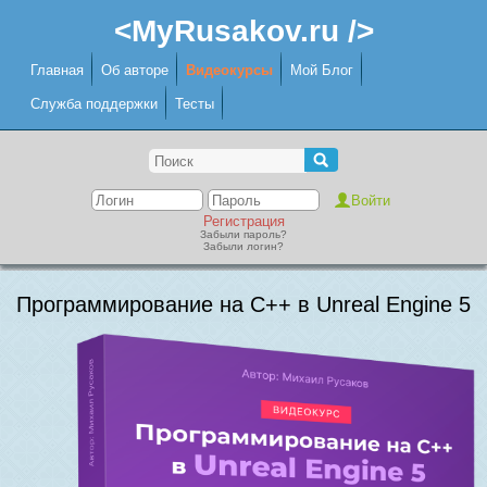
<MyRusakov.ru />
Главная
Об авторе
Видеокурсы
Мой Блог
Служба поддержки
Тесты
Регистрация
Забыли пароль?
Забыли логин?
Программирование на C++ в Unreal Engine 5