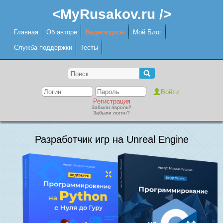
<MyRusakov.ru />
Главная
Об авторе
Видеокурсы
Мой Блог
Служба поддержки
Тесты
Регистрация
Забыли пароль?
Забыли логин?
Разработчик игр на Unreal Engine