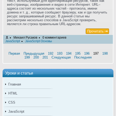
текст, используемый для идентификации ресурсов, таких как
веб-страницы, изображения и видео в сети Интернет. URL–
адреса состоят из нескольких частей - протокола, имени
домена и т. д., которые сообщают браузеру, как и где получить
ресурс запрашиваемый ресурс. В данной статье мы
рассмотрим несколько способов в JavaScript проверить,
является ли строка правильным URL-адресом.
Прочитать
Михаил Русаков
0 комментариев
JavaScript
JavaScript Основы
Первая
Предыдущая
192
193
194
195
196
197
198
199
200
201
Следующая
Последняя
Уроки и статьи
Главная
HTML
CSS
JavaScript