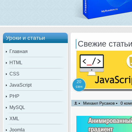
Уроки и статьи
Свежие стать
Главная
HTML
CSS
20
JavaScript
сен
PHP
Михаил Русаков
0 ком
MySQL
XML
Joomla