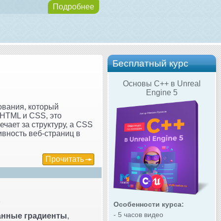
Подробнее
Бесплатный курс
Основы C++ в Unreal
Engine 5
ования, который
 HTML и CSS, это
чает за структуру, а CSS
тивность веб-страниц в
Прочитать
s
Особенности курса:
- 5 часов видео
нные градиенты
,