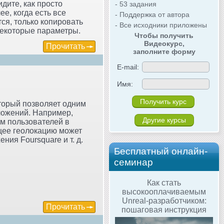
идите, как просто
- 53 задания
ее, когда есть все
- Поддержка от автора
ся, только копировать
- Все исходники приложены
 некоторые параметры.
Чтобы получить
Видеокурс,
Прочитать
заполните форму
E-mail:
Имя:
оторый позволяет одним
ложений. Например,
Другие курсы
м пользователей в
щее геолокацию может
ния Foursquare и т. д.
Бесплатный онлайн-
семинар
Как стать
высокооплачиваемым
Unreal-разработчиком:
Прочитать
пошаговая инструкция