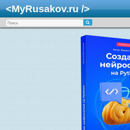
<MyRusakov.ru />