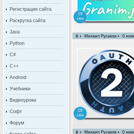
Регистрация сайта
19
сен
Раскрутка сайта
Java
Михаил Русаков
0 ком
Python
C#
C++
Android
Учебники
Видеоуроки
18
Софт
сен
Форум
Михаил Русаков
0 ком