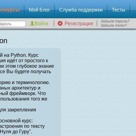
еокурсы
Мой Блог
Служба поддержки
Тесты
Забыли пароль?
Регистрация
Забыли логин?
on
й на Python. Курс
я идёт от простого к
и этом глубокое знание
рсе Вы будете получать
орию и терминологию.
зных архитектур и
нный фреймворк. Что
спользования того же
для закрепления
сновной курс:
астроения по тексту
Нуля до Гуру".