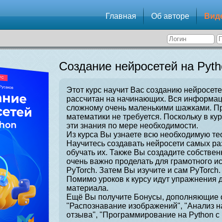
Главная
Об авторе
Вид
Создание нейросетей на Pyth
Этот курс научит Вас созданию нейросете
рассчитан на начинающих. Вся информаци
сложному очень маленькими шажками. Пр
математики не требуется. Поскольку в ку
эти знания по мере необходимости.
Из курса Вы узнаете всю необходимую те
Научитесь создавать нейросети самых ра
обучать их. Также Вы создадите собстве
очень важно проделать для грамотного и
PyTorch. Затем Вы изучите и сам PyTorch.
Помимо уроков к курсу идут упражнения 
материала.
Ещё Вы получите Бонусы, дополняющие о
"Распознавание изображений", "Анализ н
отзыва", "Программирование на Python с 