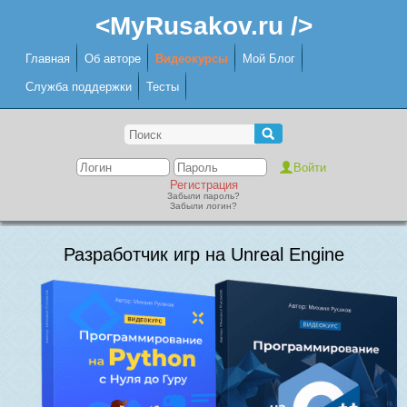
<MyRusakov.ru />
Главная
Об авторе
Видеокурсы
Мой Блог
Служба поддержки
Тесты
Регистрация
Забыли пароль?
Забыли логин?
Разработчик игр на Unreal Engine