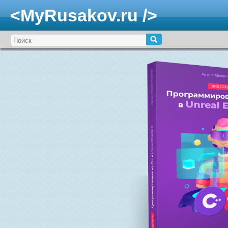
<MyRusakov.ru />