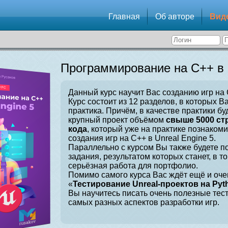
Главная
Об авторе
Вид
Программирование на C++ в U
Данный курс научит Вас созданию игр на C
Курс состоит из 12 разделов, в которых В
практика. Причём, в качестве практики бу
крупный проект объёмом
свыше 5000 ст
кода
, который уже на практике познаком
создания игр на C++ в Unreal Engine 5.
Параллельно с курсом Вы также будете 
задания, результатом которых станет, в т
серьёзная работа для портфолио.
Помимо самого курса Вас ждёт ещё и оче
«
Тестирование Unreal-проектов на Pyt
Вы научитесь писать очень полезные тес
самых разных аспектов разработки игр.