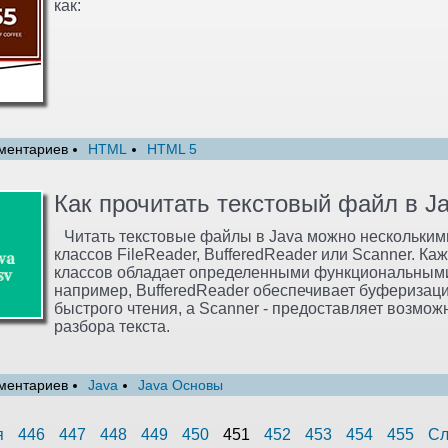
как:
ментариев
HTML
HTML 5
Как прочитать текстовый файл в J
Читать текстовые файлы в Java можно нескольким
классов FileReader, BufferedReader или Scanner. Ка
классов обладает определенными функциональными
например, BufferedReader обеспечивает буферизац
быстрого чтения, а Scanner - предоставляет возмож
разбора текста.
ментариев
Java
Java Основы
я
446
447
448
449
450
451
452
453
454
455
Сл