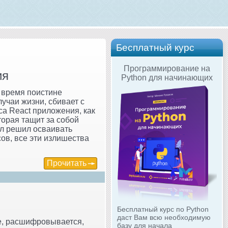
Бесплатный курс
Программирование на
ия
Python для начинающих
 время поистине
лучаи жизни, сбивает с
аса React приложения, как
торая тащит за собой
ил решил осваивать
сов, все эти излишества
Прочитать
Бесплатный курс по Python
даст Вам всю необходимую
се, расшифровывается,
базу для начала