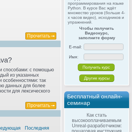
программирования на языке
Python. В курсе Вас ждёт
множество уроков (больше 4-
х часов видео), исходников и
упражнений.
Чтобы получить
Видеокурс,
Прочитать
заполните форму
E-mail:
Имя:
ava?
и способами: с помощью
ждый из указанных
Другие курсы
 особенностями: так
ию данных для более
ности для лексического
Бесплатный онлайн-
семинар
Прочитать
Как стать
высокооплачиваемым
Unreal-разработчиком:
едующая
Последняя
пошаговая инструкция