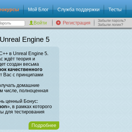
еокурсы
Мой Блог
Служба поддержки
Тесты
Забыли пароль?
Регистрация
Забыли логин?
nreal Engine 5
++ в Unreal Engine 5.
ас ждёт теория и
дет создан весьма
рок качественного
ит Вас с принципами
получать домашние
ом числе, полноценная
нь ценный Бонус:
hon
», в рамках которого
ты для тестирования
Подробнее