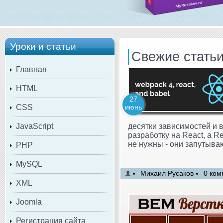
Уроки и статьи
Свежие стать
Главная
HTML
27
CSS
июнь
JavaScript
десятки зависимостей и 
разработку на React, а R
не нужны - они запутыва
PHP
MySQL
Михаил Русаков
0 ком
XML
Joomla
Регистрация сайта