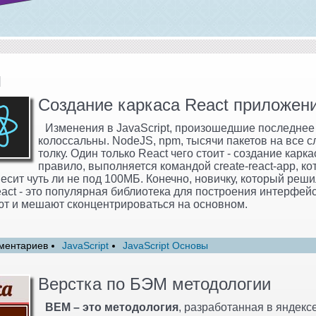
и
Создание каркаса React приложен
Изменения в JavaScript, произошедшие последнее
колоссальны. NodeJS, npm, тысячи пакетов на все с
толку. Один только React чего стоит - создание карк
правило, выполняется командой create-react-app, ко
весит чуть ли не под 100МБ. Конечно, новичку, который реш
eact - это популярная библиотека для построения интерфей
ют и мешают сконцентрироваться на основном.
ментариев
JavaScript
JavaScript Основы
Верстка по БЭМ методологии
BEM – это методология
, разработанная в яндек