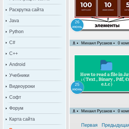
Раскрутка сайта
Java
26
июнь
Python
C#
Михаил Русаков
0 ком
C++
Android
Учебники
25
Видеоуроки
июнь
Софт
Форум
Михаил Русаков
0 ком
Карта сайта
Первая
Предыдуща