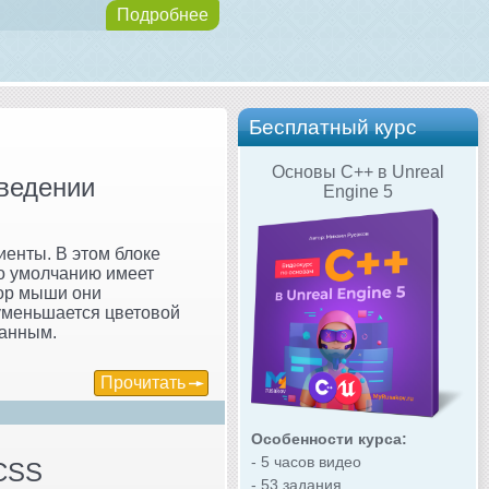
Подробнее
Бесплатный курс
Основы C++ в Unreal
аведении
Engine 5
иенты. В этом блоке
о умолчанию имеет
сор мыши они
уменьшается цветовой
ванным.
Прочитать
Особенности курса:
- 5 часов видео
 CSS
- 53 задания