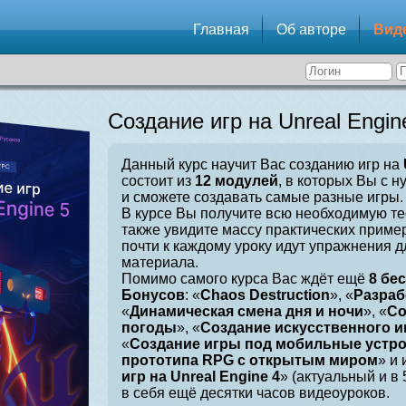
Главная
Об авторе
Вид
Создание игр на Unreal Engin
Данный курс научит Вас созданию игр на
состоит из
12 модулей
, в которых Вы с н
и сможете создавать самые разные игры.
В курсе Вы получите всю необходимую те
также увидите массу практических приме
почти к каждому уроку идут упражнения 
материала.
Помимо самого курса Вас ждёт ещё
8 бе
Бонусов
: «
Chaos Destruction
», «
Разраб
«
Динамическая смена дня и ночи
», «
Со
погоды
», «
Создание искусственного и
«
Создание игры под мобильные устр
прототипа RPG с открытым миром
» и 
игр на Unreal Engine 4
» (актуальный и в
в себя ещё десятки часов видеоуроков.