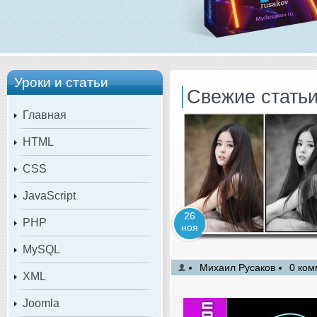
Уроки и статьи
Свежие стать
Главная
HTML
CSS
JavaScript
26
PHP
ноя
MySQL
Михаил Русаков
0 ком
XML
Joomla