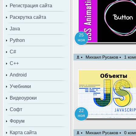
Регистрация сайта
Раскрутка сайта
Java
25
ноя
Python
C#
Михаил Русаков
1 ком
C++
Android
Учебники
Видеоуроки
Софт
22
ноя
Форум
Карта сайта
Михаил Русаков
0 ком