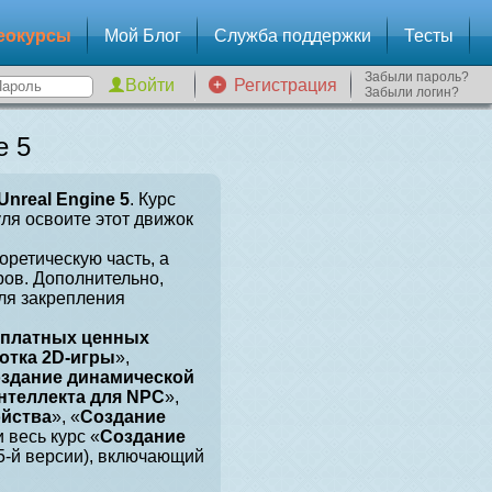
еокурсы
Мой Блог
Служба поддержки
Тесты
Забыли пароль?
Регистрация
Забыли логин?
e 5
Unreal Engine 5
. Курс
уля освоите этот движок
оретическую часть, а
ров. Дополнительно,
для закрепления
сплатных ценных
отка 2D-игры
»,
здание динамической
нтеллекта для NPC
»,
ойства
», «
Создание
и весь курс «
Создание
 5-й версии), включающий