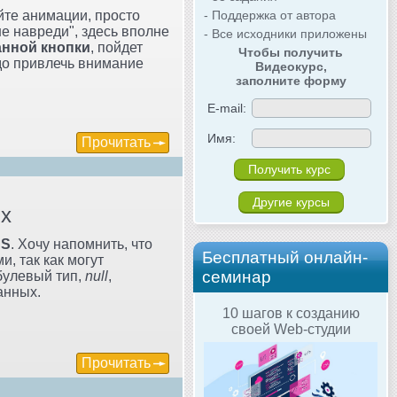
- Поддержка от автора
йте анимации, просто
не навреди", здесь вполне
- Все исходники приложены
нной кнопки
, пойдет
Чтобы получить
адо привлечь внимание
Видеокурс,
заполните форму
E-mail:
Имя:
Прочитать
Другие курсы
ых
JS
. Хочу напомнить, что
Бесплатный онлайн-
, так как могут
семинар
 булевый тип,
null
,
анных.
10 шагов к созданию
своей Web-студии
Прочитать