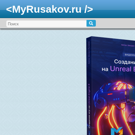
<MyRusakov.ru />