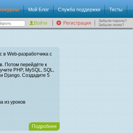
еокурсы
Мой Блог
Служба поддержки
Тесты
Забыли пароль?
Регистрация
Забыли логин?
с в Web-разработчика с
в. Потом перейдёте к
зучите PHP, MySQL, SQL,
и Django. Создадите 5
а из уроков
Подробнее