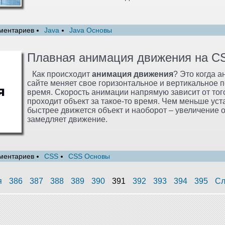
ментариев
Java
Java Основы
Плавная анимация движения на C
Как происходит
анимация движения
? Это когда 
сайте меняет свое горизонтальное и вертикальное 
время. Скорость анимации напрямую зависит от того
проходит объект за такое-то время. Чем меньше ус
быстрее движется объект и наоборот – увеличение 
замедляет движение.
ментариев
CSS
CSS Основы
я
386
387
388
389
390
391
392
393
394
395
Сл