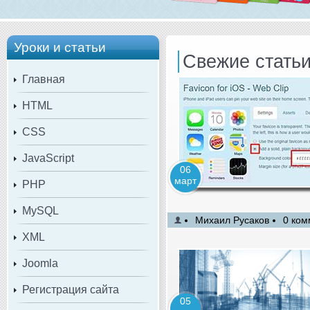
Уроки и статьи
Свежие стать
Главная
HTML
CSS
JavaScript
06
март
PHP
MySQL
Михаил Русаков
0 ком
XML
Joomla
Регистрация сайта
05