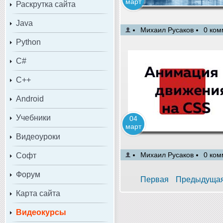
март
Раскрутка сайта
Java
Михаил Русаков
0 ком
Python
C#
C++
Android
Учебники
04
март
Видеоуроки
Михаил Русаков
0 ком
Софт
Форум
Первая
Предыдуща
Карта сайта
Видеокурсы