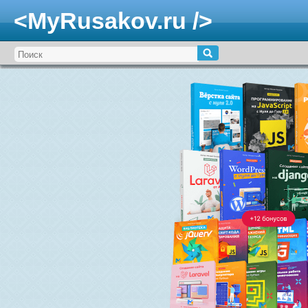
<MyRusakov.ru />