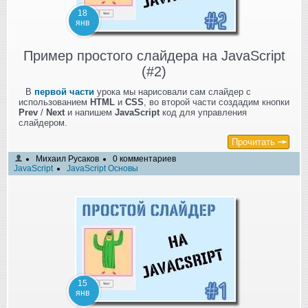
18
янв
Пример простого слайдера на JavaScript
(#2)
В
первой части
урока мы нарисовали сам слайдер с
использованием
HTML
и
CSS
, во второй части создадим кнопки
Prev
/
Next
и напишем
JavaScript
код для управления
слайдером.
Прочитать
Михаил Русаков
0 комментариев
JavaScript
JavaScript Основы
15
янв