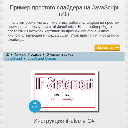
Пример простого слайдера на JavaScript
(#1)
На этом уроке мы изучим логику работы слайдера на простом
примере, используя чистый
JavaScript
. Наш слайдер будет
состоять из четырех картинок на прозрачном фоне и двух
кнопок: следующая и предыдущая. Итак приступим к созданию
слайдера.
Прочитать
Михаил Русаков
0 комментариев
JavaScript
JavaScript Основы
14
янв
Инструкция if-else в C#