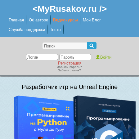
<MyRusakov.ru />
Главная
Об авторе
Видеокурсы
Мой Блог
Служба поддержки
Тесты
Регистрация
Забыли пароль?
Забыли логин?
Разработчик игр на Unreal Engine