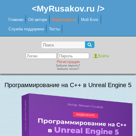
<MyRusakov.ru />
Главная
Об авторе
Видеокурсы
Мой Блог
Служба поддержки
Тесты
Регистрация
Забыли пароль?
Забыли логин?
Программирование на C++ в Unreal Engine 5