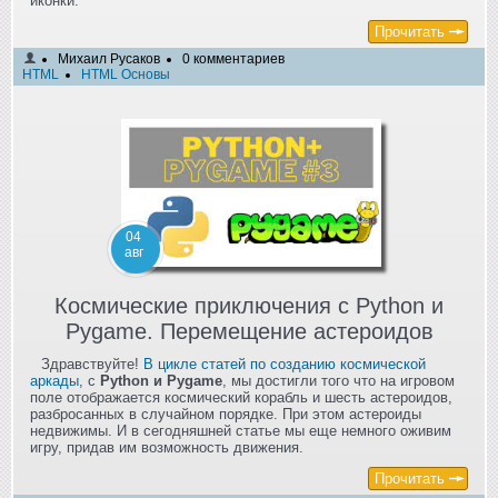
иконки.
Прочитать
Михаил Русаков
0 комментариев
HTML
HTML Основы
04
авг
Космические приключения с Python и
Pygame. Перемещение астероидов
Здравствуйте!
В цикле статей по созданию космической
аркады
, с
Python и Pygame
, мы достигли того что на игровом
поле отображается космический корабль и шесть астероидов,
разбросанных в случайном порядке. При этом астероиды
недвижимы. И в сегодняшней статье мы еще немного оживим
игру, придав им возможность движения.
Прочитать