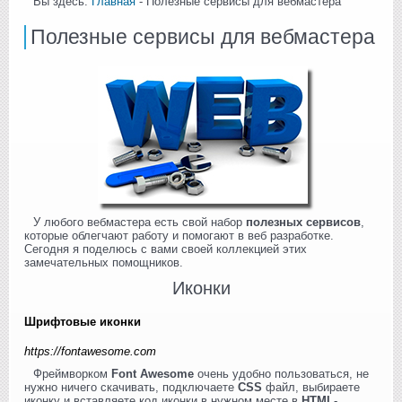
Вы здесь:
Главная
- Полезные сервисы для вебмастера
Полезные сервисы для вебмастера
У любого вебмастера есть свой набор
полезных сервисов
,
которые облегчают работу и помогают в веб разработке.
Сегодня я поделюсь с вами своей коллекцией этих
замечательных помощников.
Иконки
Шрифтовые иконки
https://fontawesome.com
Фреймворком
Font Awesome
очень удобно пользоваться, не
нужно ничего скачивать, подключаете
CSS
файл, выбираете
иконку и вставляете код иконки в нужном месте в
HTML
-