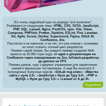
Это очень подробный курс из разряда "всё включено".
Разбираются следующие темы:
HTML, CSS, SCSS, JavaScript,
PHP, SQL, Laravel, Nginx, PostCSS, npm, Vite, Vitest,
Composer, PHPUnit, Prettier, Stylelint, ESLint, Pint, Larastan,
Git, Agile, Scrum, Docker, Supervisord, Figma, Stitch AI,
Confluence, Jira
.
Рассчитан и на новичков, и на тех, кто уже знаком с основами,
но хочет освоить полный цикл разработки.
Помимо самой теории, Вы увидите пример создания Web-
проекта на 20 000 строк кода:
от идеи и документации на
Confluence через планирование на Jira, fullstack-разработку
до деплоя на VPS
.
Помимо уроков, курс содержит упражнения для закрепления
знаний и финальное тестирование. А ещё Вы получите 5
полноценных Бонусных курсов: «
GitLab под ключ
», «
Вёрстка
сайта с нуля 2.0
», «
JavaScript с Нуля до Гуру 2.0
», «
PHP и
MySQL с Нуля до Гуру 3.0
» и «
Laravel от А до Я
».
Подробнее