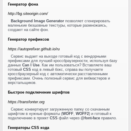
Генератор фона
http://bg.siteorigin.com/
Background Image Generator
позволяет сгенерировать
маленькие безшовные текстуры, которые размножаясь,
создают на сайте фон.
Генератор префиксов
https://autoprefixer.github.io/ru
Сервис выдает на выходе готовый код с вендорными
префиксами для лучшей кроссбраузерности, используя базу
данных
Can I Use
. Как им пользоваться? Вставляете ваш
готовый
CSS
код в левый бокс, справа вы получаете
кроссбраузерный код с автоматически расставленными
префиксами. Очень полезный сервис для вебмастеров и
верстальщиков.
Быстрое подключение шрифтов
https://transfonter.org
Сервис конвертирует загруженную папку со скачанным
шрифтом в нужные форматы (
WOFF
,
WOFF2
) и готовый к
подключению в проект
CSS
файл через
@font-face
правило.
Генераторы CSS кода