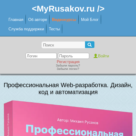
<MyRusakov.ru />
Главная
Об авторе
Видеокурсы
Мой Блог
Служба поддержки
Тесты
Регистрация
Забыли пароль?
Забыли логин?
Профессиональная Web-разработка. Дизайн,
код и автоматизация