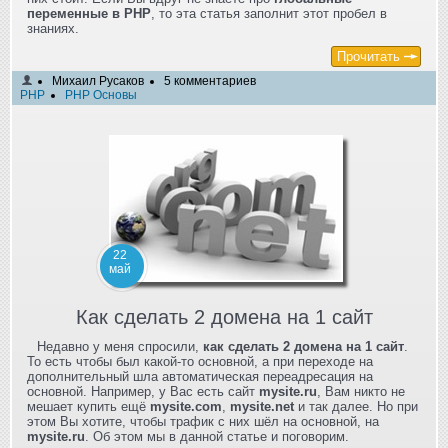
переменные в PHP
, то эта статья заполнит этот пробел в
знаниях.
Прочитать
Михаил Русаков
5 комментариев
PHP
PHP Основы
22
май
Как сделать 2 домена на 1 сайт
Недавно у меня спросили,
как сделать 2 домена на 1 сайт
.
То есть чтобы был какой-то основной, а при переходе на
дополнительный шла автоматическая переадресация на
основной. Например, у Вас есть сайт
mysite.ru
, Вам никто не
мешает купить ещё
mysite.com
,
mysite.net
и так далее. Но при
этом Вы хотите, чтобы трафик с них шёл на основной, на
mysite.ru
. Об этом мы в данной статье и поговорим.