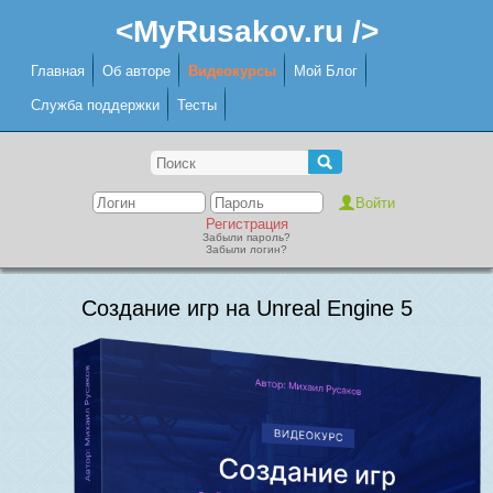
<MyRusakov.ru />
Главная
Об авторе
Видеокурсы
Мой Блог
Служба поддержки
Тесты
Регистрация
Забыли пароль?
Забыли логин?
Создание игр на Unreal Engine 5