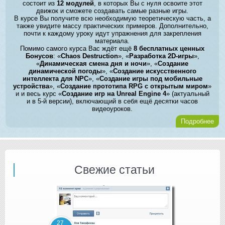
состоит из
12 модулей
, в которых Вы с нуля освоите этот
движок и сможете создавать самые разные игры.
В курсе Вы получите всю необходимую теоретическую часть, а
также увидите массу практических примеров. Дополнительно,
почти к каждому уроку идут упражнения для закрепления
материала.
Помимо самого курса Вас ждёт ещё
8 бесплатных ценных
Бонусов
: «
Chaos Destruction
», «
Разработка 2D-игры
»,
«
Динамическая смена дня и ночи
», «
Создание
динамической погоды
», «
Создание искусственного
интеллекта для NPC
», «
Создание игры под мобильные
устройства
», «
Создание прототипа RPG с открытым миром
»
и и весь курс «
Создание игр на Unreal Engine 4
» (актуальный
и в 5-й версии), включающий в себя ещё десятки часов
видеоуроков.
Подробнее
Свежие статьи
27