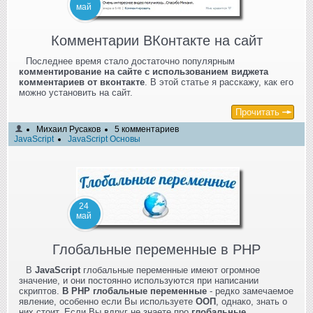
май
Комментарии ВКонтакте на сайт
Последнее время стало достаточно популярным
комментирование на сайте с использованием виджета
комментариев от вконтакте
. В этой статье я расскажу, как его
можно установить на сайт.
Прочитать
Михаил Русаков
5 комментариев
JavaScript
JavaScript Основы
24
май
Глобальные переменные в PHP
В
JavaScript
глобальные переменные имеют огромное
значение, и они постоянно используются при написании
скриптов.
В PHP глобальные переменные
- редко замечаемое
явление, особенно если Вы используете
ООП
, однако, знать о
них стоит. Если Вы вдруг не знаете про
глобальные