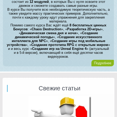
состоит из
12 модулей
, в которых Вы с нуля освоите этот
движок и сможете создавать самые разные игры.
В курсе Вы получите всю необходимую теоретическую часть, а
также увидите массу практических примеров. Дополнительно,
почти к каждому уроку идут упражнения для закрепления
материала.
Помимо самого курса Вас ждёт ещё
8 бесплатных ценных
Бонусов
: «
Chaos Destruction
», «
Разработка 2D-игры
»,
«
Динамическая смена дня и ночи
», «
Создание
динамической погоды
», «
Создание искусственного
интеллекта для NPC
», «
Создание игры под мобильные
устройства
», «
Создание прототипа RPG с открытым миром
»
и и весь курс «
Создание игр на Unreal Engine 4
» (актуальный
и в 5-й версии), включающий в себя ещё десятки часов
видеоуроков.
Подробнее
Свежие статьи