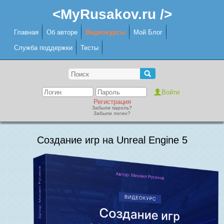
<MyRusakov.ru />
Главная
Об авторе
Видеокурсы
Мой Блог
Служба поддержки
Тесты
Регистрация
Забыли пароль?
Забыли логин?
Создание игр на Unreal Engine 5