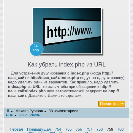
24
апр
Как убрать index.php из URL
Для устранения дублирования с
index.php
(когда
http://
ваш_сайт
и
http://ваш_сайт/index.php
ведут на одну страницу)
надо удалить один из вариантов. Как правило, надо удалить
index.php
из
URL
, то есть чтобы при обращении к
http://
ваш_сайт/index.php
шёл автоматический редирект на
http://
ваш_сайт
. Давайте с Вами это сделаем.
Прочитать
Михаил Русаков
38 комментариев
PHP
PHP Основы
Первая
Предыдущая
754
755
756
757
758
759
760