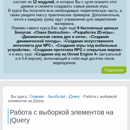
состоит из
12 модулей
, в которых Вы с нуля освоите этот
движок и сможете создавать самые разные игры.
В курсе Вы получите всю необходимую теоретическую часть, а
также увидите массу практических примеров. Дополнительно,
почти к каждому уроку идут упражнения для закрепления
материала.
Помимо самого курса Вас ждёт ещё
8 бесплатных ценных
Бонусов
: «
Chaos Destruction
», «
Разработка 2D-игры
»,
«
Динамическая смена дня и ночи
», «
Создание
динамической погоды
», «
Создание искусственного
интеллекта для NPC
», «
Создание игры под мобильные
устройства
», «
Создание прототипа RPG с открытым миром
»
и и весь курс «
Создание игр на Unreal Engine 4
» (актуальный
и в 5-й версии), включающий в себя ещё десятки часов
видеоуроков.
Подробнее
Вы здесь:
Главная
-
JavaScript
-
jQuery
- Работа с выборкой
элементов на jQuery
Работа с выборкой элементов на
jQuery