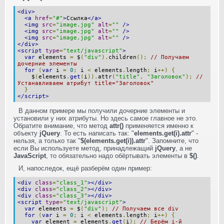
<div>
<a
href
=
"#"
>
Ссылка
</a>
<img
src
=
"image.jpg"
alt
=
""
/>
<img
src
=
"image.jpg"
alt
=
""
/>
<img
src
=
"image.jpg"
alt
=
""
/>
</div>
<script
type
=
"text/javascript"
>
var
elements
=
$
(
"div"
).
children
();
// Получаем
дочерние элементы
for
(
var
i
=
0
;
i
<
elements
.
length
;
i
++)
{
$
(
elements
.
get
(
i
)).
attr
(
"title"
,
"Заголовок"
);
//
Устанавливаем атрибут title="Заголовок"
}
</script>
В данном примере мы получили дочерние элементы и
установили у них атрибуты. Но здесь самое главное не это.
Обратите внимание, что метод
attr()
применяется именно к
объекту
jQuery
. То есть написать так: "
elements.get(i).attr
" -
нельзя, а только так "
$(elements.get(i)).attr
". Запомните, что
если Вы используете метод, принадлежащий
jQuery
, а не
JavaScript
, то обязательно надо обёртывать элементы в
$()
.
И, напоследок, ещё разберём один пример:
<div
class
=
"class_1"
></div>
<div
class
=
"class_2"
></div>
<div
class
=
"class_3"
></div>
<script
type
=
"text/javascript"
>
var
elements
=
$
(
"div"
);
// Получаем все div
for
(
var
i
=
0
;
i
<
elements
.
length
;
i
++)
{
var
element
=
elements
.
get
(
i
);
// Берём i-й