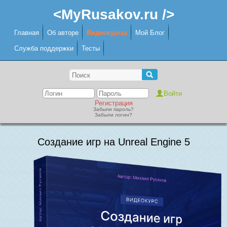
<MyRusakov.ru />
Главная
Об авторе
Видеокурсы
Мой Блог
Служба поддержки
Тесты
Регистрация
Забыли пароль?
Забыли логин?
Создание игр на Unreal Engine 5