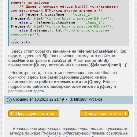
элемент из выборки
/* Далее с помощью метода html() устанавливаем
соответствующий HTML-код внутри элемента */
if
(
element
.
className
==
"class_1"
)
$
(
element
).
html
(
"<p>Это блок с классом №1</p>"
);
else
if
(
element
.
className
==
"class_2"
)
$
(
element
).
html
(
"<p>Это блок с классом №2</p>"
);
else
$
(
element
).
html
(
"<p>Это блок с другим
классом</p>"
);
}
</script>
Здесь стоит обратить внимание на "
element.className
". Как
видите, здесь нет
$()
. Так написано потому, что свойство
className
встроено в
JavaScript
. А вот метод
html()
принадлежит
jQuery
, поэтому мы и пишем "
$(element).html(...)
".
Несмотря на то, что статья получилась немного больше
обычного, здесь всё равно разобраны далеко не все
возможности по
работе с элементами на jQuery
. Более
подробно по
работе с выборкой элементов на jQuery
я
рассказывал
здесь
.
Создано 14.10.2013 12:21:49
Михаил Русаков
Предыдущая статья
Следующая статья
Копирование материалов разрешается только с указанием
автора (Михаил Русаков) и индексируемой прямой ссылкой на