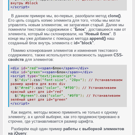
внутрь #block
</script>
В данном примере мы, во-первых, разобрали метод
clone()
.
Его цель создать копию элемента для того, чтобы мы могли
управлять новым элементом, не затрагивая старый. Далее мы
поменяли текстовое содержимое с "
Блок
", доставшееся нам от
элемента, который мы склонировали, на "
Новый блок
". В
конце мы уже добавили с помощью метода
append()
наш
созданный блок внутрь элемента с
id="block"
.
Помимо клонирования элементов и изменения текстового
содержимого, также используется возможность задания
CSS-
свойств
для элементов:
<div
id
=
"red"
><span>
Блок
</span></div>
<div
id
=
"green"
><span>
Блок
</span></div>
<script
type
=
"text/javascript"
>
$
(
"div"
).
css
(
"font-size"
,
"20px"
);
// Устанавливаем
размер шрифта для всех div
$
(
"#red"
).
css
(
"color"
,
"#f00"
);
// Устанавливаем
красный цвет для id="red"
$
(
"#green"
).
css
(
"color"
,
"#0f0"
);
// Устанавливаем
зелёный цвет для id="green"
</script>
Как видите, методы можно применять не только к одному
элементу, а к целой выборке, как это продемонстрировано в
строчке, где устанавливается размер шрифта.
Разберём ещё один пример
работы с выборкой элементов
на jQuery
: