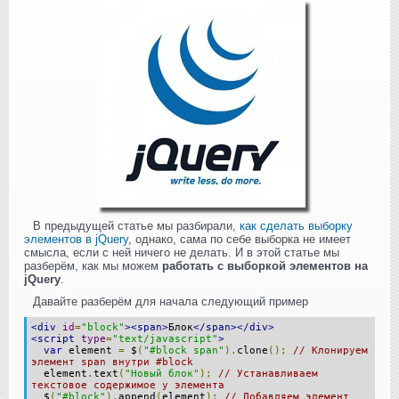
В предыдущей статье мы разбирали,
как сделать выборку
элементов в jQuery
, однако, сама по себе выборка не имеет
смысла, если с ней ничего не делать. И в этой статье мы
разберём, как мы можем
работать с выборкой элементов на
jQuery
.
Давайте разберём для начала следующий пример
<div
id
=
"block"
><span>
Блок
</span></div>
<script
type
=
"text/javascript"
>
var
element
=
$
(
"#block span"
).
clone
();
// Клонируем
элемент span внутри #block
element
.
text
(
"Новый блок"
);
// Устанавливаем
текстовое содержимое у элемента
$
(
"#block"
).
append
(
element
);
// Добавляем элемент