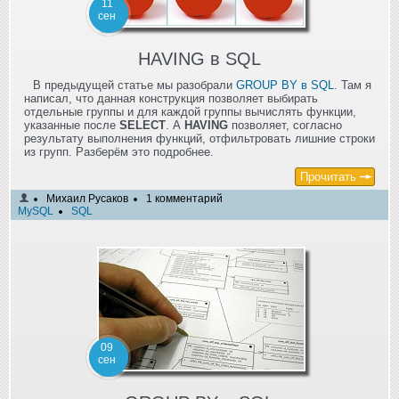
11
сен
HAVING в SQL
В предыдущей статье мы разобрали
GROUP BY в SQL
. Там я
написал, что данная конструкция позволяет выбирать
отдельные группы и для каждой группы вычислять функции,
указанные после
SELECT
. А
HAVING
позволяет, согласно
результату выполнения функций, отфильтровать лишние строки
из групп. Разберём это подробнее.
Прочитать
Михаил Русаков
1 комментарий
MySQL
SQL
09
сен