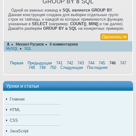
GROUP BY в SQL
Одной из важных команд в
SQL является GROUP BY
.
Данная конструкция создана для выборки отдельных групп
строк из таблицы, к каждой из которых применяются функции,
указанные в
SELECT
(например,
COUNT()
,
MIN()
и так далее).
Давайте разберём
GROUP BY в SQL
на конкретных примерах.
Прочитать
Михаил Русаков
6 комментариев
MySQL
SQL
Первая
Предыдущая
741
742
743
744
745
746
747
748
749
750
Следующая
Последняя
Уроки и статьи
Главная
HTML
CSS
JavaScript