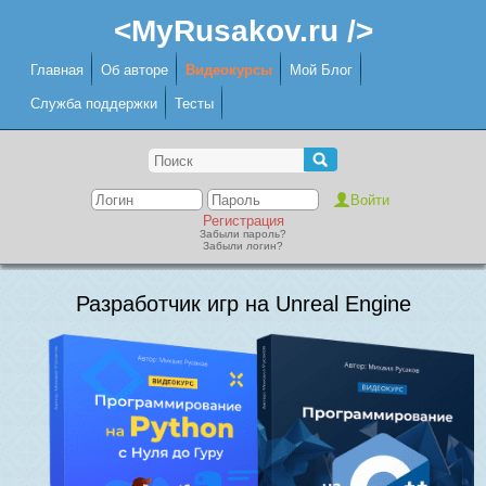
<MyRusakov.ru />
Главная
Об авторе
Видеокурсы
Мой Блог
Служба поддержки
Тесты
Регистрация
Забыли пароль?
Забыли логин?
Разработчик игр на Unreal Engine