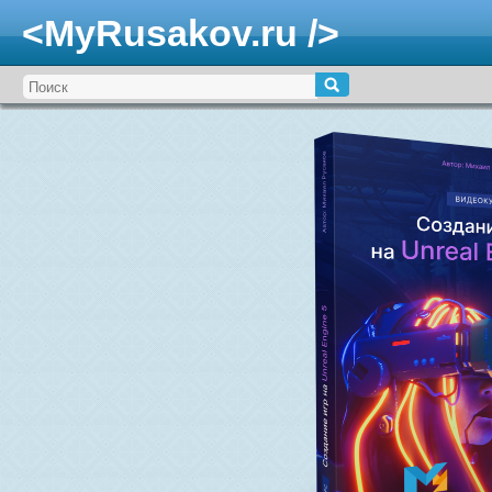
<MyRusakov.ru />