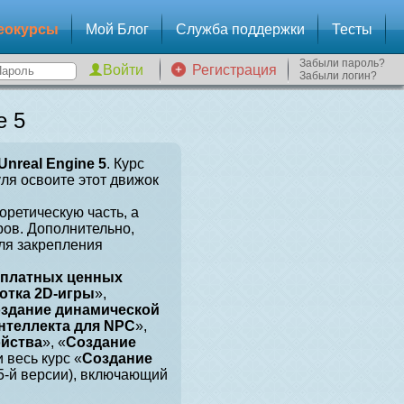
еокурсы
Мой Блог
Служба поддержки
Тесты
Забыли пароль?
Регистрация
Забыли логин?
e 5
Unreal Engine 5
. Курс
уля освоите этот движок
оретическую часть, а
ров. Дополнительно,
для закрепления
сплатных ценных
отка 2D-игры
»,
здание динамической
нтеллекта для NPC
»,
ойства
», «
Создание
и весь курс «
Создание
 5-й версии), включающий