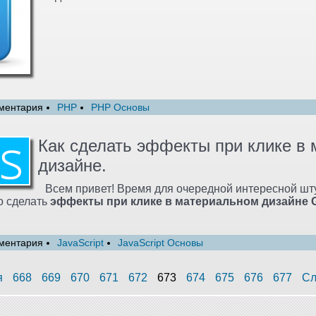
ментария
PHP
PHP Основы
Как сделать эффекты при клике в
дизайне.
Всем привет! Время для очередной интересной шт
о сделать
эффекты при клике в материальном дизайне 
ментария
JavaScript
JavaScript Основы
я
668
669
670
671
672
673
674
675
676
677
Сл