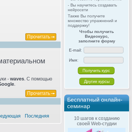
- Вы научитесь создавать
нейросети
Также Вы получите
множество упражнений и
поддержку!
Чтобы получить
Видеокурс,
Прочитать
заполните форму
E-mail:
 материальном
Имя:
уки -
waves
. С помощью
Другие курсы
Google
.
Прочитать
Бесплатный онлайн-
семинар
едующая
Последняя
10 шагов к созданию
своей Web-студии