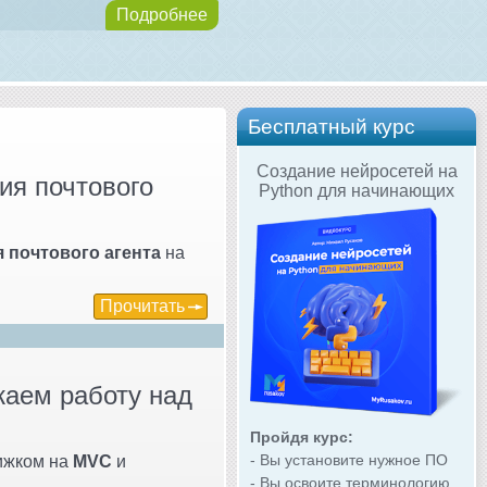
Подробнее
Бесплатный курс
Создание нейросетей на
ия почтового
Python для начинающих
 почтового агента
на
Прочитать
аем работу над
Пройдя курс:
- Вы установите нужное ПО
ижком на
MVC
и
- Вы освоите терминологию