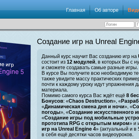
Главная
Об авторе
Вид
Создание игр на Unreal Engin
Данный курс научит Вас созданию игр на
состоит из
12 модулей
, в которых Вы с н
и сможете создавать самые разные игры.
В курсе Вы получите всю необходимую те
также увидите массу практических приме
почти к каждому уроку идут упражнения 
материала.
Помимо самого курса Вас ждёт ещё
8 бе
Бонусов
: «
Chaos Destruction
», «
Разраб
«
Динамическая смена дня и ночи
», «
Со
погоды
», «
Создание искусственного и
«
Создание игры под мобильные устр
прототипа RPG с открытым миром
» и 
игр на Unreal Engine 4
» (актуальный и в
в себя ещё десятки часов видеоуроков.