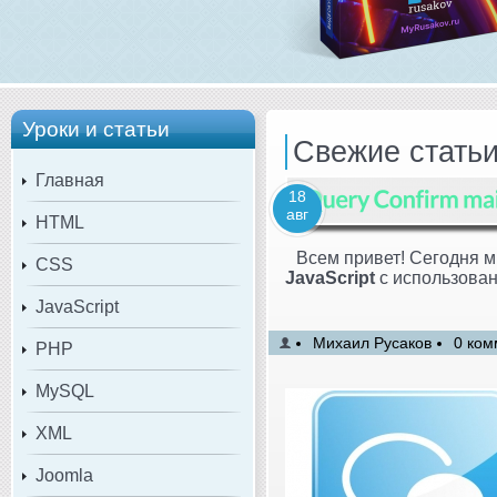
Уроки и статьи
Свежие стать
Главная
18
авг
HTML
Всем привет! Сегодня м
CSS
JavaScript
с использова
JavaScript
Михаил Русаков
0 ком
PHP
MySQL
XML
Joomla