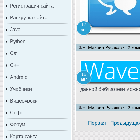
Регистрация сайта
Раскрутка сайта
17
Java
авг
Python
Михаил Русаков
2 ком
C#
C++
16
Android
авг
Учебники
данной библиотеки можн
Видеоуроки
Михаил Русаков
2 ком
Софт
Первая
Предыдуща
Форум
Карта сайта