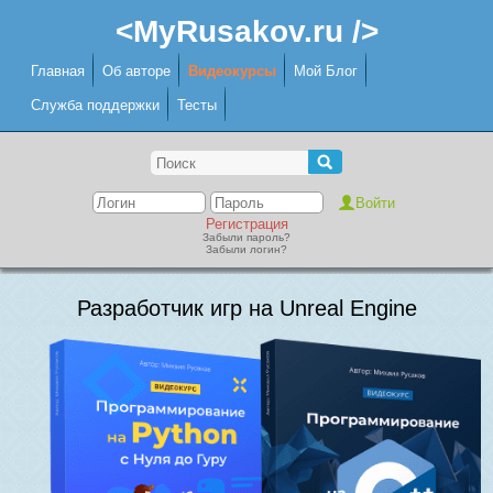
<MyRusakov.ru />
Главная
Об авторе
Видеокурсы
Мой Блог
Служба поддержки
Тесты
Регистрация
Забыли пароль?
Забыли логин?
Разработчик игр на Unreal Engine