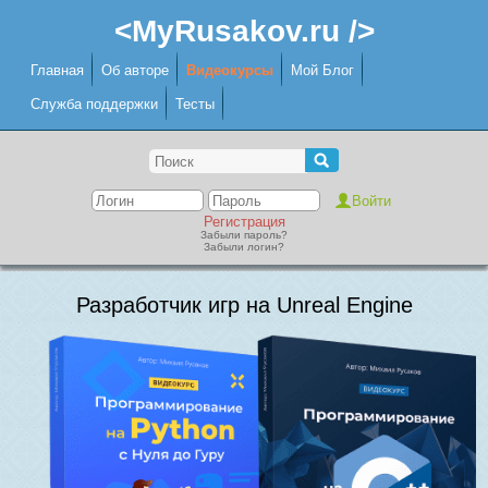
<MyRusakov.ru />
Главная
Об авторе
Видеокурсы
Мой Блог
Служба поддержки
Тесты
Регистрация
Забыли пароль?
Забыли логин?
Разработчик игр на Unreal Engine