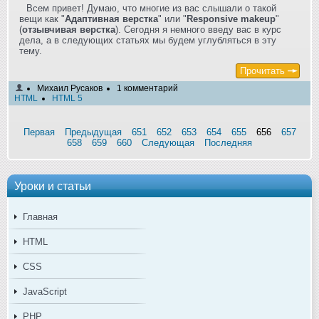
Всем привет! Думаю, что многие из вас слышали о такой
вещи как "
Адаптивная верстка
" или "
Responsive makeup
"
(
отзывчивая верстка
). Сегодня я немного введу вас в курс
дела, а в следующих статьях мы будем углубляться в эту
тему.
Прочитать
Михаил Русаков
1 комментарий
HTML
HTML 5
Первая
Предыдущая
651
652
653
654
655
656
657
658
659
660
Следующая
Последняя
Уроки и статьи
Главная
HTML
CSS
JavaScript
PHP