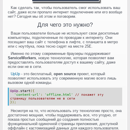
Как сделать так, чтобы пользователь смог использовать ваш
сайт, даже если пропало интернет подключение или его вообще
нет? Сегодня мы об этом и поговорим.
Для чего это нужно?
Ваши пользователи больше не используют свои десктопные
компьютеры, подключенные по проводам к интернету. Они
посещают ваш сайт с телефона в лифте, с планшета в метро
или с ноутбука, пока тесно сидят на месте 25E.
Именно по этому современные браузеры поддерживают
ServiceWorkers
, новую технологию, которая позволяет вам
предоставлять пользователям доступ к вашему сайту, даже
если они не в сети.
UpUp
- это бесплатный,
open source
проект, который
позволяет использовать эту современную магию всего лишь
вызовом одной команды.
UpUp
.
start
({
'content-url'
:
'offline.html'
// покажет эту
страницу пользователям не в сети
});
Несмотря на то, что использовать эту технологию просто, она
достаточно мощная, чтобы поддерживать все, что угодно, от
показа простых сообщений до создания полностью
функциональной одиночной страницы приложения, доступной
оффлайн с кастомизацией данных для каждого пользователя.