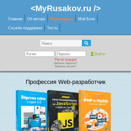
<MyRusakov.ru />
Главная
Об авторе
Видеокурсы
Мой Блог
Служба поддержки
Тесты
Регистрация
Забыли пароль?
Забыли логин?
Профессия Web-разработчик