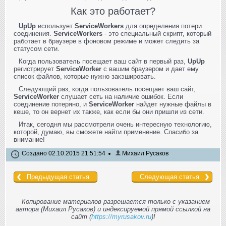
Как это работает?
UpUp
использует
ServiceWorkers
для определения потери
соединения.
ServiceWorkers
- это специальный скрипт, который
работает в браузере в фоновом режиме и может следить за
статусом сети.
Когда пользователь посещает ваш сайт в первый раз,
UpUp
регистрирует
ServiceWorker
с вашим браузером и дает ему
список файлов, которые нужно закэшировать.
Следующий раз, когда пользователь посещает ваш сайт,
ServiceWorker
слушает сеть на наличие ошибок. Если
соединение потеряно, и
ServiceWorker
найдет нужные файлы в
кеше, то он вернет их также, как если бы они пришли из сети.
Итак, сегодня мы рассмотрели очень интересную технологию,
которой, думаю, вы сможете найти применение. Спасибо за
внимание!
Создано 02.10.2015 21:51:54
Михаил Русаков
Предыдущая статья
Следующая статья
Копирование материалов разрешается только с указанием
автора (Михаил Русаков) и индексируемой прямой ссылкой на
сайт (
https://myrusakov.ru
)!