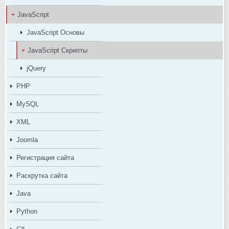
JavaScript
JavaScript Основы
JavaScript Скрипты
jQuery
PHP
MySQL
XML
Joomla
Регистрация сайта
Раскрутка сайта
Java
Python