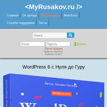
<MyRusakov.ru />
Главная
Об авторе
Видеокурсы
Мой Блог
Служба поддержки
Тесты
Регистрация
Забыли пароль?
Забыли логин?
WordPress 6 с Нуля до Гуру