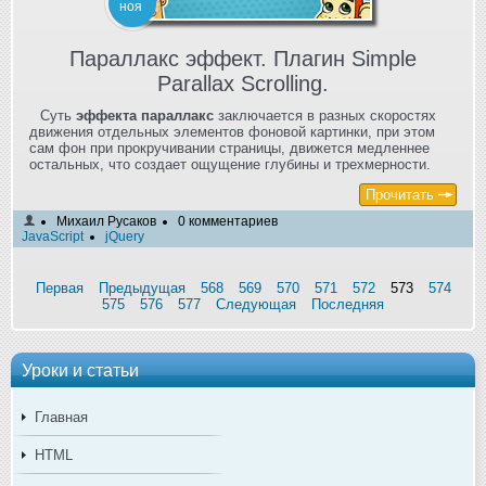
ноя
Параллакс эффект. Плагин Simple
Parallax Scrolling.
Суть
эффекта параллакс
заключается в разных скоростях
движения отдельных элементов фоновой картинки, при этом
сам фон при прокручивании страницы, движется медленнее
остальных, что создает ощущение глубины и трехмерности.
Прочитать
Михаил Русаков
0 комментариев
JavaScript
jQuery
Первая
Предыдущая
568
569
570
571
572
573
574
575
576
577
Следующая
Последняя
Уроки и статьи
Главная
HTML