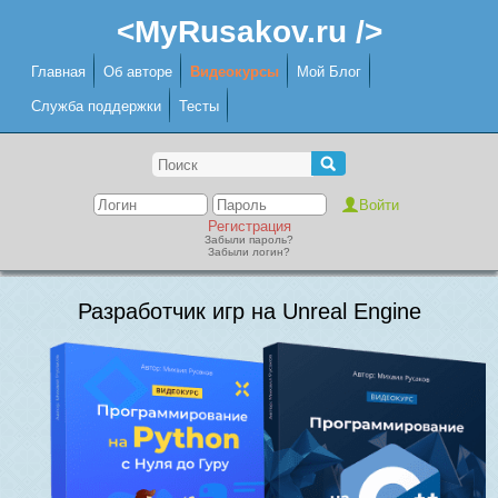
<MyRusakov.ru />
Главная
Об авторе
Видеокурсы
Мой Блог
Служба поддержки
Тесты
Регистрация
Забыли пароль?
Забыли логин?
Разработчик игр на Unreal Engine