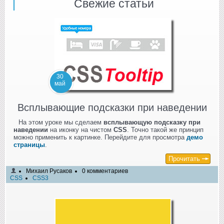
Свежие статьи
30
май
Всплывающие подсказки при наведении
На этом уроке мы сделаем
всплывающую подсказку при
наведении
на иконку на чистом
CSS
. Точно такой же принцип
можно применить к картинке. Перейдите для просмотра
демо
страницы
.
Прочитать
Михаил Русаков
0 комментариев
CSS
CSS3