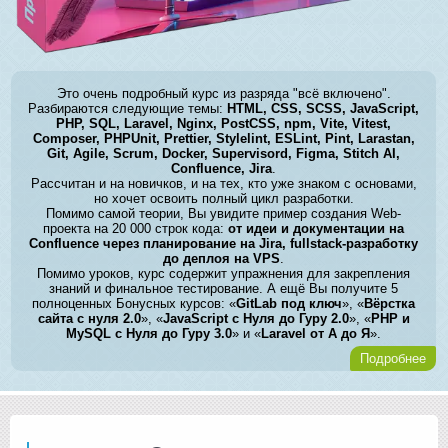
Это очень подробный курс из разряда "всё включено".
Разбираются следующие темы:
HTML, CSS, SCSS, JavaScript,
PHP, SQL, Laravel, Nginx, PostCSS, npm, Vite, Vitest,
Composer, PHPUnit, Prettier, Stylelint, ESLint, Pint, Larastan,
Git, Agile, Scrum, Docker, Supervisord, Figma, Stitch AI,
Confluence, Jira
.
Рассчитан и на новичков, и на тех, кто уже знаком с основами,
но хочет освоить полный цикл разработки.
Помимо самой теории, Вы увидите пример создания Web-
проекта на 20 000 строк кода:
от идеи и документации на
Confluence через планирование на Jira, fullstack-разработку
до деплоя на VPS
.
Помимо уроков, курс содержит упражнения для закрепления
знаний и финальное тестирование. А ещё Вы получите 5
полноценных Бонусных курсов: «
GitLab под ключ
», «
Вёрстка
сайта с нуля 2.0
», «
JavaScript с Нуля до Гуру 2.0
», «
PHP и
MySQL с Нуля до Гуру 3.0
» и «
Laravel от А до Я
».
Подробнее