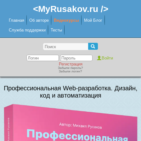
<MyRusakov.ru />
Главная
Об авторе
Видеокурсы
Мой Блог
Служба поддержки
Тесты
Регистрация
Забыли пароль?
Забыли логин?
Профессиональная Web-разработка. Дизайн,
код и автоматизация