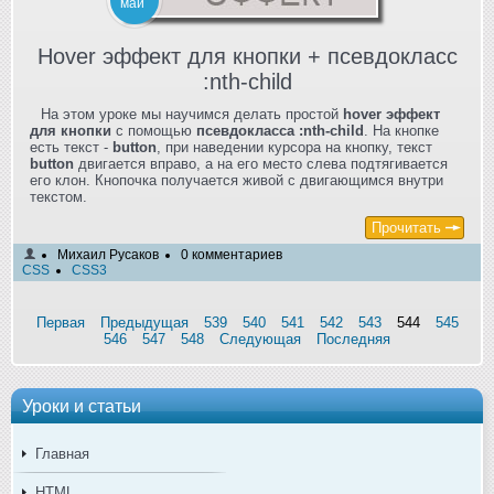
май
Hover эффект для кнопки + псевдокласс
:nth-child
На этом уроке мы научимся делать простой
hover эффект
для кнопки
с помощью
псевдокласса :nth-child
. На кнопке
есть текст -
button
, при наведении курсора на кнопку, текст
button
двигается вправо, а на его место слева подтягивается
его клон. Кнопочка получается живой с двигающимся внутри
текстом.
Прочитать
Михаил Русаков
0 комментариев
CSS
CSS3
Первая
Предыдущая
539
540
541
542
543
544
545
546
547
548
Следующая
Последняя
Уроки и статьи
Главная
HTML