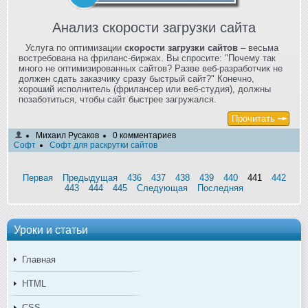
Анализ скорости загрузки сайта
Услуга по оптимизации
скорости загрузки сайтов
– весьма
востребована на фриланс-биржах. Вы спросите: "Почему так
много не оптимизированных сайтов? Разве веб-разработчик не
должен сдать заказчику сразу быстрый сайт?" Конечно,
хороший исполнитель (фрилансер или веб-студия), должны
позаботиться, чтобы сайт быстрее загружался.
Прочитать
Михаил Русаков
0 комментариев
Софт
Софт для раскрутки сайтов
Первая
Предыдущая
436
437
438
439
440
441
442
443
444
445
Следующая
Последняя
Уроки и статьи
Главная
HTML
CSS