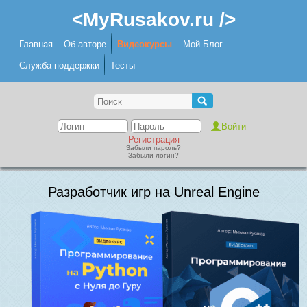
<MyRusakov.ru />
Главная
Об авторе
Видеокурсы
Мой Блог
Служба поддержки
Тесты
Регистрация
Забыли пароль?
Забыли логин?
Разработчик игр на Unreal Engine