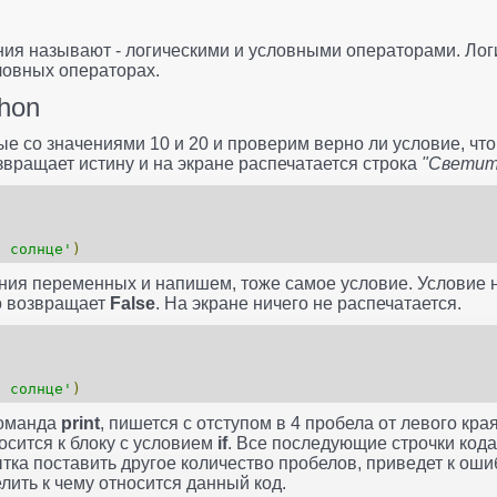
ия называют - логическими и условными операторами. Лог
ловных операторах.
thon
 со значениями 10 и 20 и проверим верно ли условие, чт
звращает истину и на экране распечатается строка
"Светит
о солнце'
)
ния переменных и напишем, тоже самое условие. Условие 
о возвращает
False
. На экране ничего не распечатается.
о солнце'
)
команда
print
, пишется с отступом в 4 пробела от левого кр
осится к блоку с условием
if
. Все последующие строчки кода 
ытка поставить другое количество пробелов, приведет к оши
лить к чему относится данный код.