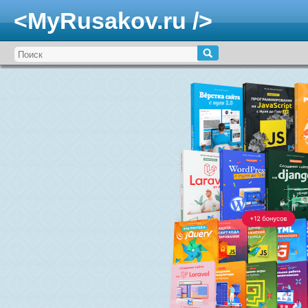
<MyRusakov.ru />