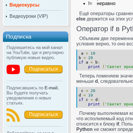
!= неравно
Видеокурсы
Ещё операторы сравнен
Видеоуроки (VIP)
else
держится на этих ус
Оператор if в Py
Подписка
Объявим две переменные
условие верно, то оно во
Подпишитесь на мой канал
на YouTube, где я регулярно
a
=
10
публикую новые видео.
b
=
20
if
a
<
b
:
print
(
'Светит ярк
Подписаться
Теперь поменяем значе
меньше
d
, следовательн
Подписавшись по
E-mail
,
c
=
20
Вы будете получать
d
=
10
уведомления о новых
if
c
<
d
:
статьях.
print
(
'Светит ярк
Почему выполняемая 
Подписаться
что исполняемый код отн
относится к блоку
if
. Поп
Python
не сможет опреде