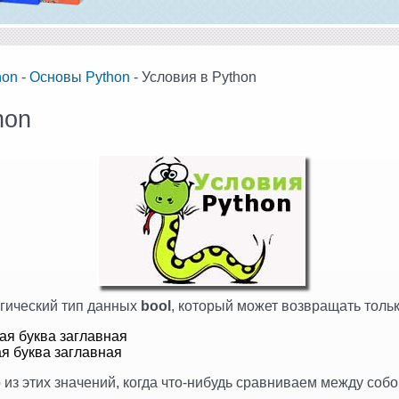
hon
-
Основы Python
- Условия в Python
hon
гический тип данных
bool
, который может возвращать тольк
вая буква заглавная
ая буква заглавная
из этих значений, когда что-нибудь сравниваем между собо