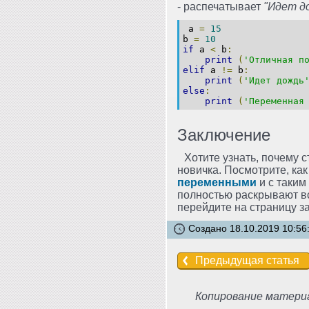
- распечатывает
"Идет д
a
=
15
b
=
10
if
a
<
b
:
print
(
'Отличная п
elif
a
!=
b
:
print
(
'Идет дождь
else
:
print
(
'Переменная
Заключение
Хотите узнать, почему 
новичка. Посмотрите, ка
переменными
и с таким
полностью раскрывают в
перейдите на страницу з
Создано 18.10.2019 10:56
Предыдущая статья
Копирование материа