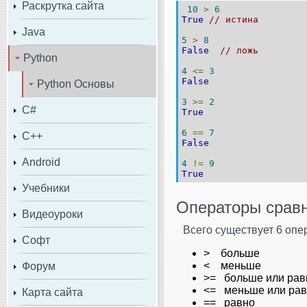
Раскрутка сайта
10
>
6
True
// истина
Java
5
>
8
False
// ложь
Python
4
<=
3
False
Python Основы
3
>=
2
C#
True
6
==
7
C++
False
Android
4
!=
9
True
Учебники
Операторы сравн
Видеоуроки
Всего существует 6 опе
Софт
> больше
< меньше
Форум
>= больше или рав
<= меньше или ра
Карта сайта
== равно