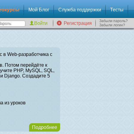
еокурсы
Мой Блог
Служба поддержки
Тесты
Забыли пароль?
Регистрация
Забыли логин?
с в Web-разработчика с
в. Потом перейдёте к
зучите PHP, MySQL, SQL,
и Django. Создадите 5
а из уроков
Подробнее