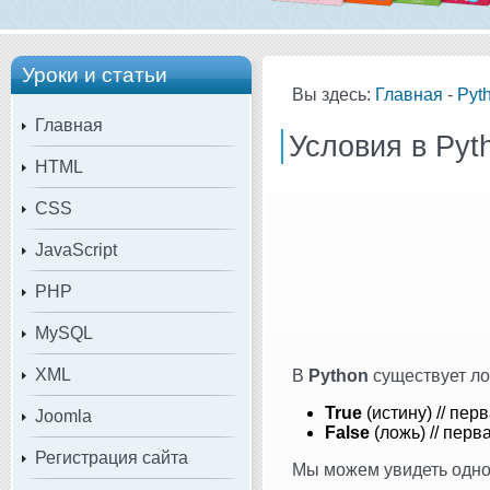
Уроки и статьи
Вы здесь:
Главная
-
Pyt
Главная
Условия в Pyt
HTML
CSS
JavaScript
PHP
MySQL
XML
В
Python
существует ло
True
(истину) // пер
Joomla
False
(ложь) // перв
Регистрация сайта
Мы можем увидеть одно 