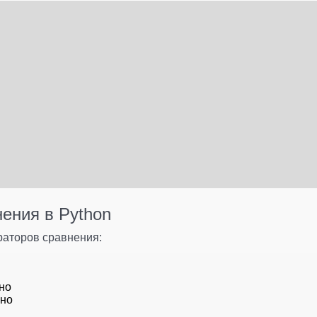
ения в Python
раторов сравнения:
но
вно