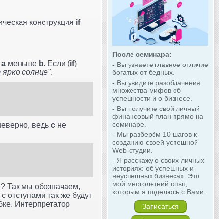
ическая конструкция
if
После семинара:
о
a
меньше
b
. Если (
if
)
- Вы узнаете главное отличие
 ярко солнце"
.
богатых от бедных.
- Вы увидите разоблачения
множества мифов об
успешности и о бизнесе.
- Вы получите свой личный
финансовый план прямо на
семинаре.
неверно, ведь
c
не
- Мы разберём 10 шагов к
созданию своей успешной
Web-студии.
- Я расскажу о своих личных
историях: об успешных и
неуспешных бизнесах. Это
мой многолетний опыт,
ая? Так мы обозначаем,
которым я поделюсь с Вами.
с отступами так же будут
бке. Интерпретатор
Записаться