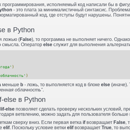
х программирования, исполняемый код написали бы в фигу
ython
- это плата за минималистичный синтаксис. Проблема
орматированный код, где отступы будут нарушены. Понятно
se в Python
я ложью (
False
), то программа не выполняет ничего. Однако
о смысла. Оператор
else
служит для выполнения альтернати
огода'
)
 облачность'
)
a
меньше
b
- ложь, то выполняется код в блоке
else
(иначе). 
енная облачность"
.
f-else в Python
elif-else
позволяет сделать проверку нескольких условий, п
годаря ветвлению, можно задать для пользователя больше 
еткам сверху вниз. Если первая ветка
if
возвращает
False
, 
ке
elif
. Поскольку условие ветки
elif
возвращает
True
, то вып