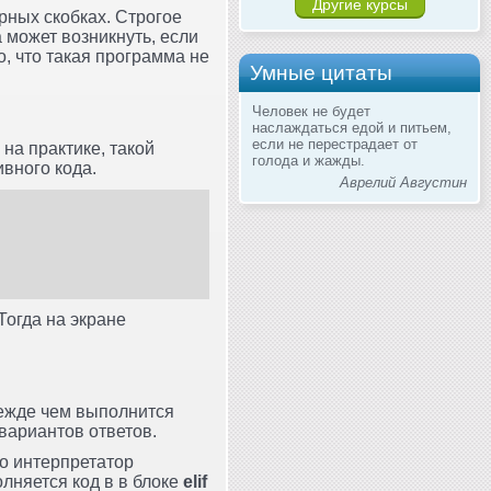
Другие курсы
рных скобках. Строгое
 может возникнуть, если
, что такая программа не
Умные цитаты
Человек не будет
наслаждаться едой и питьем,
если не перестрадает от
 на практике, такой
голода и жажды.
вного кода.
Аврелий Августин
Тогда на экране
режде чем выполнится
вариантов ответов.
то интерпретатор
олняется код в в блоке
elif