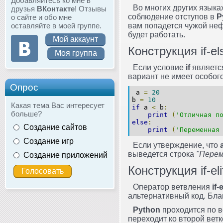
Добавляйтесь ко мне в
Во многих других языка
друзья
ВКонтакте
! Отзывы
соблюдение отступов в
P
о сайте и обо мне
оставляйте в моей группе.
вам попадется чужой неф
будет работать.
Мой аккаунт
Конструкция if-el
Моя группа
Если условие
if
являетс
вариант не имеет особог
Опрос
a
=
20
b
=
10
Какая тема Вас интересует
if
a
<
b
:
больше?
print
(
'Отличная п
else
:
Создание сайтов
print
(
'Переменная
Создание игр
Если утверждение, что
выведется строка
"Перем
Создание приложений
Конструкция if-eli
Оператор ветвления
if-
альтернативный код. Бла
Python
проходится по в
переходит ко второй вет