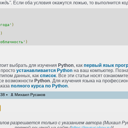
ождь"
. Если оба условия окажутся ложью, то выполнится ко
огода'
)
'
)
 облачность'
)
стоит выбрать для изучения
Python
, как
первый язык прог
к просто
устанавливается Python
на ваш компьютер. Позна
 типом данных, как
список
. Все эти статьи носят ознакомит
се возможности
Python
. Для изучения языка на профессио
аказа
полного курса по Python
.
:38
Михаил Русаков
лов разрешается только с указанием автора (Михаил Рус
прямой ссылкой на сайт (
https://myrusakov.ru
)!