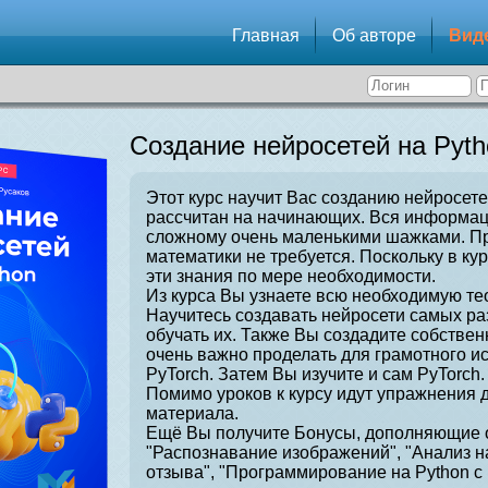
Главная
Об авторе
Вид
Создание нейросетей на Pyth
Этот курс научит Вас созданию нейросете
рассчитан на начинающих. Вся информаци
сложному очень маленькими шажками. Пр
математики не требуется. Поскольку в ку
эти знания по мере необходимости.
Из курса Вы узнаете всю необходимую те
Научитесь создавать нейросети самых ра
обучать их. Также Вы создадите собстве
очень важно проделать для грамотного и
PyTorch. Затем Вы изучите и сам PyTorch.
Помимо уроков к курсу идут упражнения 
материала.
Ещё Вы получите Бонусы, дополняющие о
"Распознавание изображений", "Анализ н
отзыва", "Программирование на Python с 