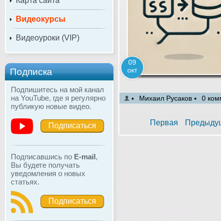
Карта сайта
Видеокурсы
Видеоуроки (VIP)
09
окт
Подписка
Подпишитесь на мой канал
на YouTube, где я регулярно
Михаил Русаков
0 ком
публикую новые видео.
Первая
Предыду
Подписаться
Подписавшись по
E-mail
,
Вы будете получать
уведомления о новых
статьях.
Подписаться