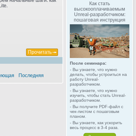
рём начальные шаги: как
Как стать
ite.
высокооплачиваемым
Unreal-разработчиком:
пошаговая инструкция
Прочитать
После семинара:
- Вы узнаете, что нужно
делать, чтобы устроиться на
ующая
Последняя
работу Unreal-
разработчиком.
- Вы узнаете, что нужно
изучить, чтобы стать Unreal-
разработчиком.
- Вы получите PDF-файл с
чек-листом с пошаговым
планом.
- Вы узнаете, как ускорить
весь процесс в 3-4 раза.