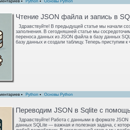
ментариев
Python
Основы Python
Чтение JSON файла и запись в SQ
Здравствуйте! В предыдущей статье мы начали cозд
заполнения. В сегодняшней статье мы сосредоточи
переноса данных из JSON файла в базу данных SQL
базу данных и создали таблицу. Теперь приступим к
ментариев
Python
Основы Python
Переводим JSON в Sqlite c помощ
Здравствуйте! Работа с данными в формате JSON 
данных SQLite — важная и полезная задача, с котор