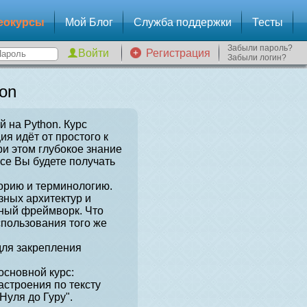
еокурсы
Мой Блог
Служба поддержки
Тесты
Забыли пароль?
Регистрация
Забыли логин?
on
й на Python. Курс
я идёт от простого к
и этом глубокое знание
рсе Вы будете получать
орию и терминологию.
зных архитектур и
нный фреймворк. Что
спользования того же
для закрепления
сновной курс:
астроения по тексту
Нуля до Гуру".