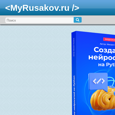
<MyRusakov.ru />