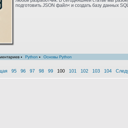
любой разработчик. В сегодняшней статье мы разбе
подготовить JSON файл< и создать базу данных SQL
ментариев
Python
Основы Python
щая
95
96
97
98
99
100
101
102
103
104
След