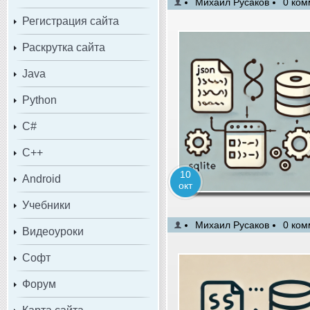
Михаил Русаков
0 ком
Регистрация сайта
Раскрутка сайта
Java
Python
C#
C++
10
Android
окт
Учебники
Михаил Русаков
0 ком
Видеоуроки
Софт
Форум