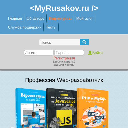
<MyRusakov.ru />
Главная
Об авторе
Видеокурсы
Мой Блог
Служба поддержки
Тесты
Регистрация
Забыли пароль?
Забыли логин?
Профессия Web-разработчик