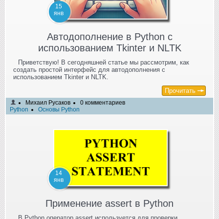
15
янв
Автодополнение в Python с
использованием Tkinter и NLTK
Приветствую! В сегодняшней статье мы рассмотрим, как
создать простой интерфейс для автодополнения с
использованием Tkinter и NLTK.
Прочитать
Михаил Русаков
0 комментариев
Python
Основы Python
14
янв
Применение assert в Python
В Python оператор assert используется для проверки