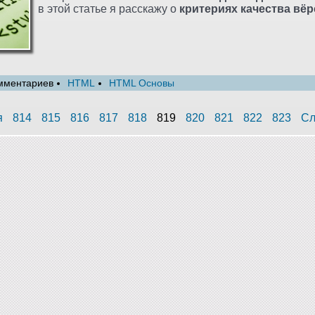
в этой статье я расскажу о
критериях качества вёр
мментариев
HTML
HTML Основы
я
814
815
816
817
818
819
820
821
822
823
Сл