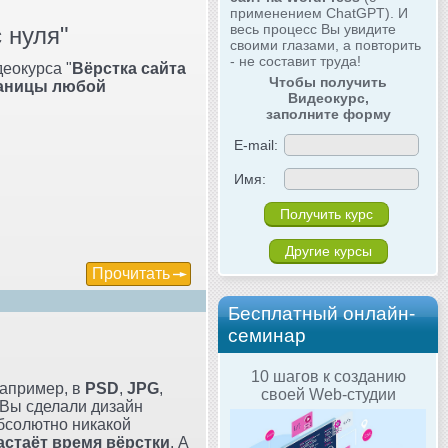
применением ChatGPT). И
весь процесс Вы увидите
 нуля"
своими глазами, а повторить
- не составит труда!
еокурса "
Вёрстка сайта
Чтобы получить
раницы любой
Видеокурс,
заполните форму
E-mail:
Имя:
Другие курсы
Прочитать
Бесплатный онлайн-
семинар
10 шагов к созданию
например, в
PSD
,
JPG
,
своей Web-студии
ь Вы сделали дизайн
абсолютно никакой
астаёт время вёрстки
. А