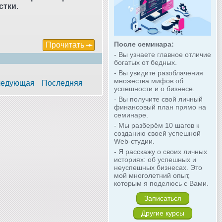
стки
.
После семинара:
Прочитать
- Вы узнаете главное отличие
богатых от бедных.
- Вы увидите разоблачения
множества мифов об
едующая
Последняя
успешности и о бизнесе.
- Вы получите свой личный
финансовый план прямо на
семинаре.
- Мы разберём 10 шагов к
созданию своей успешной
Web-студии.
- Я расскажу о своих личных
историях: об успешных и
неуспешных бизнесах. Это
мой многолетний опыт,
которым я поделюсь с Вами.
Записаться
Другие курсы