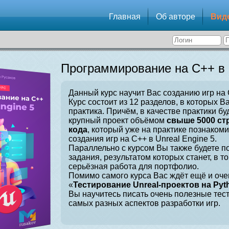
Главная
Об авторе
Вид
Программирование на C++ в U
Данный курс научит Вас созданию игр на C
Курс состоит из 12 разделов, в которых В
практика. Причём, в качестве практики бу
крупный проект объёмом
свыше 5000 ст
кода
, который уже на практике познаком
создания игр на C++ в Unreal Engine 5.
Параллельно с курсом Вы также будете 
задания, результатом которых станет, в т
серьёзная работа для портфолио.
Помимо самого курса Вас ждёт ещё и оче
«
Тестирование Unreal-проектов на Pyt
Вы научитесь писать очень полезные тес
самых разных аспектов разработки игр.