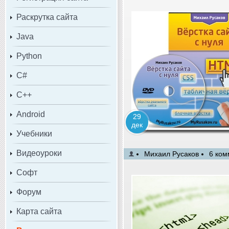
Раскрутка сайта
Java
Python
C#
C++
Android
29
дек
Учебники
Видеоуроки
Михаил Русаков
6 ком
Софт
Форум
Карта сайта