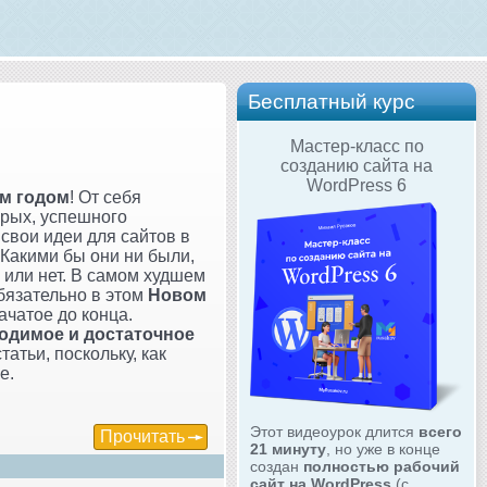
Бесплатный курс
Мастер-класс по
созданию сайта на
WordPress 6
ым годом
! От себя
орых, успешного
 свои идеи для сайтов в
. Какими бы они ни были,
 или нет. В самом худшем
бязательно в этом
Новом
ачатое до конца.
ходимое и достаточное
татьи, поскольку, как
е.
Этот видеоурок длится
всего
Прочитать
21 минуту
, но уже в конце
создан
полностью рабочий
сайт на WordPress
(с