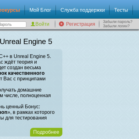
еокурсы
Мой Блог
Служба поддержки
Тесты
Забыли пароль?
Регистрация
Забыли логин?
nreal Engine 5
++ в Unreal Engine 5.
ас ждёт теория и
дет создан весьма
рок качественного
ит Вас с принципами
получать домашние
ом числе, полноценная
нь ценный Бонус:
hon
», в рамках которого
ты для тестирования
Подробнее