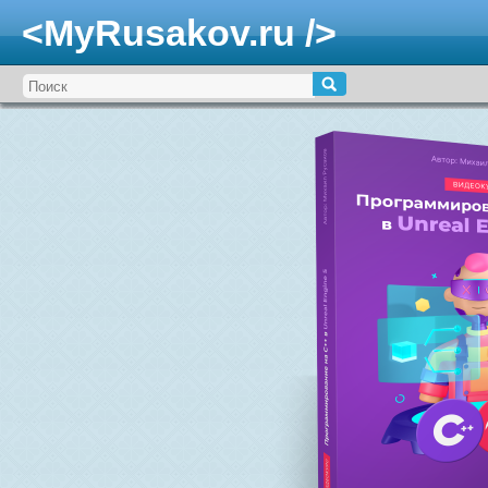
<MyRusakov.ru />