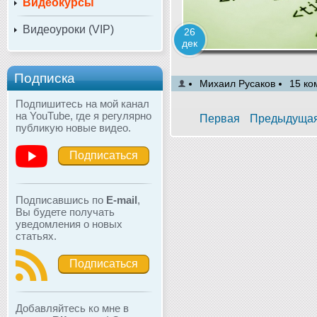
Видеокурсы
Видеоуроки (VIP)
26
дек
Подписка
Михаил Русаков
15 ко
Подпишитесь на мой канал
на YouTube, где я регулярно
Первая
Предыдуща
публикую новые видео.
Подписаться
Подписавшись по
E-mail
,
Вы будете получать
уведомления о новых
статьях.
Подписаться
Добавляйтесь ко мне в