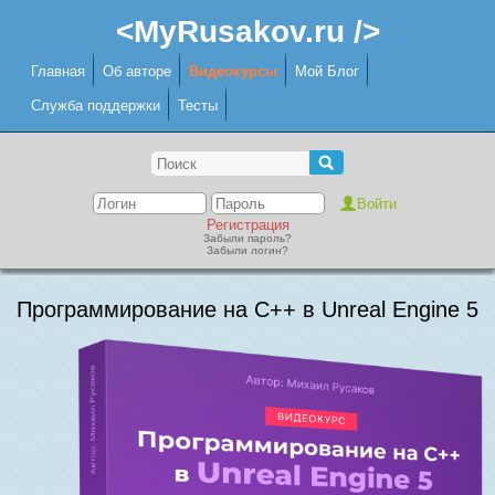
<MyRusakov.ru />
Главная
Об авторе
Видеокурсы
Мой Блог
Служба поддержки
Тесты
Регистрация
Забыли пароль?
Забыли логин?
Программирование на C++ в Unreal Engine 5