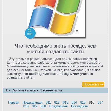
20
янв
Что необходимо знать прежде, чем
учиться создавать сайты
Эту статью я решил написать для самых-самых новичков.
Если Вы уже давно работаете за компьютером, уже создаёте
более-менее успешно сайты, то можете вообще её не читать. А
для всех остальных (их очень много, как оказалось) я сейчас
расскажу,
что необходимо знать прежде, чем учиться
создавать сайты
.
Прочитать
Михаил Русаков
3 комментария
Первая
Предыдущая
811
812
813
814
815
816
817
818
819
820
Следующая
Последняя