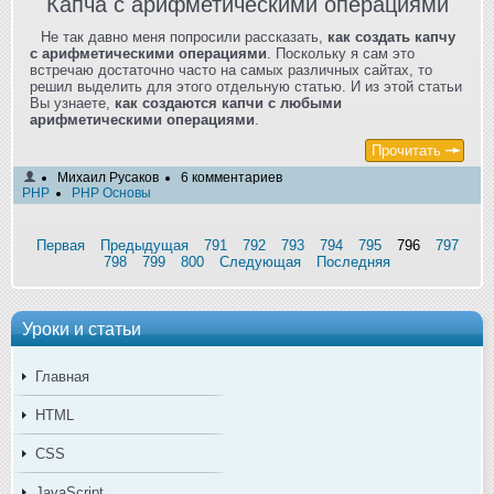
Капча с арифметическими операциями
Не так давно меня попросили рассказать,
как создать капчу
с арифметическими операциями
. Поскольку я сам это
встречаю достаточно часто на самых различных сайтах, то
решил выделить для этого отдельную статью. И из этой статьи
Вы узнаете,
как создаются капчи с любыми
арифметическими операциями
.
Прочитать
Михаил Русаков
6 комментариев
PHP
PHP Основы
Первая
Предыдущая
791
792
793
794
795
796
797
798
799
800
Следующая
Последняя
Уроки и статьи
Главная
HTML
CSS
JavaScript