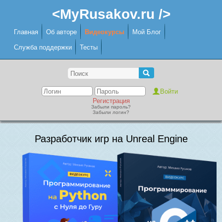
<MyRusakov.ru />
Главная
Об авторе
Видеокурсы
Мой Блог
Служба поддержки
Тесты
Регистрация
Забыли пароль?
Забыли логин?
Разработчик игр на Unreal Engine