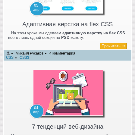
05
апр
Адаптивная верстка на flex CSS
На этом уроке мы сделаем
адаптивную верстку на flex CSS
всего лишь одной секции по
PSD
макету.
Прочитать
Михаил Русаков
4 комментария
CSS
CSS3
04
апр
7 тенденций веб-дизайна