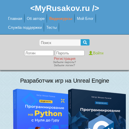
<MyRusakov.ru />
Главная
Об авторе
Видеокурсы
Мой Блог
Служба поддержки
Тесты
Регистрация
Забыли пароль?
Забыли логин?
Разработчик игр на Unreal Engine