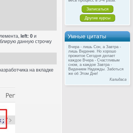
Записаться
Другие курсы
Умные цитаты
элемента,
left: 0
и
ублирую данную строчку
Вчера - лишь Сон, а Завтра -
лишь Видение. Но хорошо
прожитое Сегодня делает
каждое Вчера - Счастливым
сном, а каждое Завтра -
Видением Надежды. Заботься
разработчика на вкладке
же об Этом Дне!
Калидаса