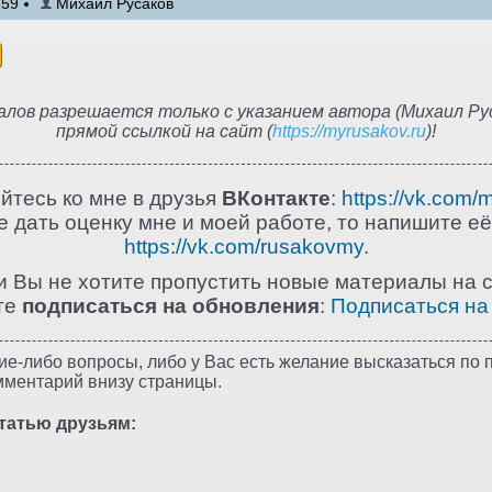
:59
Михаил Русаков
лов разрешается только с указанием автора (Михаил Рус
прямой ссылкой на сайт (
https://myrusakov.ru
)!
йтесь ко мне в друзья
ВКонтакте
:
https://vk.com/
 дать оценку мне и моей работе, то напишите её
https://vk.com/rusakovmy
.
и Вы не хотите пропустить новые материалы на с
те
подписаться на обновления
:
Подписаться на
ие-либо вопросы, либо у Вас есть желание высказаться по п
мментарий внизу страницы.
татью друзьям: