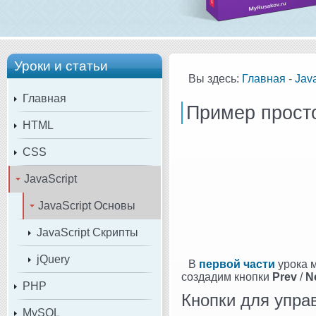
Уроки и статьи
Вы здесь:
Главная
-
Java
Главная
Пример просто
HTML
CSS
JavaScript
JavaScript Основы
JavaScript Скрипты
jQuery
В
первой части
урока 
создадим кнопки
Prev
/
N
PHP
Кнопки для упра
MySQL