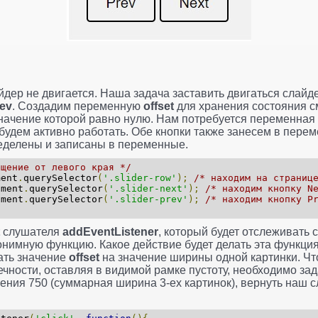
йдер не двигается. Наша задача заставить двигаться слайд
ev
. Создадим переменную
offset
для хранения состояния с
значение которой равно нулю. Нам потребуется переменная
будем активно работать. Обе кнопки также занесем в пере
еделены и записаны в переменные.
ещение от левого края */
ent
.
querySelector
(
'.slider-row'
);
/* находим на страниц
ment
.
querySelector
(
'.slider-next'
);
/* находим кнопку N
ment
.
querySelector
(
'.slider-prev'
);
/* находим кнопку P
слушателя
addEventListener
, который будет отслеживать 
нонимную функцию. Какое действие будет делать эта функци
вать значение
offset
на значение ширины одной картинки. Чт
чности, оставляя в видимой рамке пустоту, необходимо зад
ения 750 (суммарная ширина 3-ех картинок), вернуть наш 