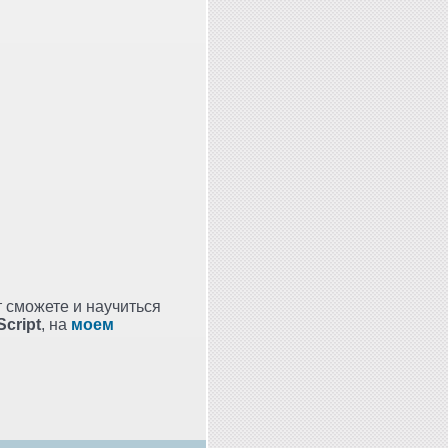
т сможете и научиться
Script
, на
моем