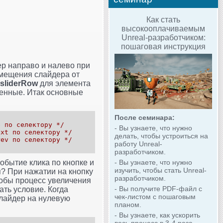
Как стать
высокооплачиваемым
Unreal-разработчиком:
пошаговая инструкция
ер направо и налево при
мещения слайдера от
sliderRow
для элемента
менные. Итак основные
После семинара:
е по селектору */
- Вы узнаете, что нужно
ext по селектору */
делать, чтобы устроиться на
rev по селектору */
работу Unreal-
разработчиком.
- Вы узнаете, что нужно
событие клика по кнопке и
изучить, чтобы стать Unreal-
я? При нажатии на кнопку
разработчиком.
обы процесс увеличения
- Вы получите PDF-файл с
ать условие. Когда
чек-листом с пошаговым
слайдер на нулевую
планом.
- Вы узнаете, как ускорить
весь процесс в 3-4 раза.