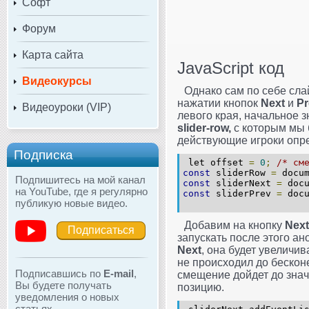
Софт
Форум
Карта сайта
JavaScript код
Видеокурсы
Однако сам по себе сла
нажатии кнопок
Next
и
Pr
Видеоуроки (VIP)
левого края, начальное 
slider-row,
с которым мы 
действующие игроки опр
Подписка
let offset
=
0
;
/* см
const
sliderRow
=
docum
Подпишитесь на мой канал
const
sliderNext
=
docu
на YouTube, где я регулярно
const
sliderPrev
=
docu
публикую новые видео.
Добавим на кнопку
Next
Подписаться
запускать после этого а
Next
, она будет увеличи
не происходил до бесконе
Подписавшись по
E-mail
,
смещение дойдет до знач
Вы будете получать
позицию.
уведомления о новых
статьях.