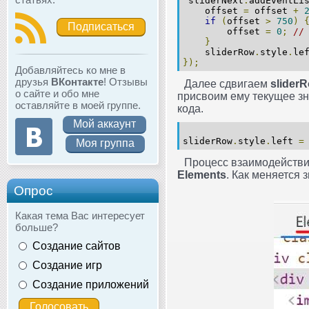
sliderNext
.
addEventLi
offset
=
offset
+
if
(
offset
>
750
)
Подписаться
offset
=
0
;
//
}
sliderRow
.
style
.
le
});
Добавляйтесь ко мне в
друзья
ВКонтакте
! Отзывы
Далее сдвигаем
slider
о сайте и обо мне
присвоим ему текущее з
оставляйте в моей группе.
кода.
Мой аккаунт
sliderRow
.
style
.
left
=
Моя группа
Процесс взаимодействия
Elements
. Как меняется 
Опрос
Какая тема Вас интересует
больше?
Создание сайтов
Создание игр
Создание приложений