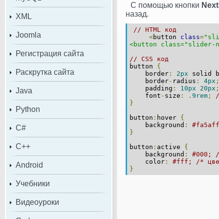
С помощью кнопки
Next
назад.
XML
// HTML код
Joomla
<
button
class
=
"sl
<button class="slider-
Регистрация сайта
// CSS код
button
{
Раскрутка сайта
border
:
2px
solid b
border
-
radius
:
4px
padding
:
10px
20px
Java
font
-
size
:
.
9rem
;
}
Python
button
:
hover
{
background
:
#fa5af
C#
}
C++
button
:
active
{
background
:
#000; 
color
:
#fff; /* цв
Android
}
Учебники
Видеоуроки