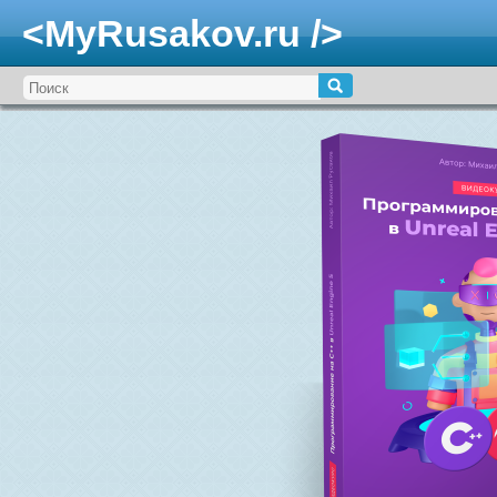
<MyRusakov.ru />