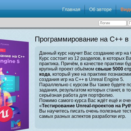
Главная
Об авторе
Вид
Программирование на C++ в U
Данный курс научит Вас созданию игр на C
Курс состоит из 12 разделов, в которых В
практика. Причём, в качестве практики бу
крупный проект объёмом
свыше 5000 ст
кода
, который уже на практике познаком
создания игр на C++ в Unreal Engine 5.
Параллельно с курсом Вы также будете 
задания, результатом которых станет, в т
серьёзная работа для портфолио.
Помимо самого курса Вас ждёт ещё и оче
«
Тестирование Unreal-проектов на Pyt
Вы научитесь писать очень полезные тес
самых разных аспектов разработки игр.