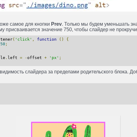
тоже самое для кнопки
Prev
. Только мы будем уменьшать з
му присваивается значение 750, чтобы слайдер не прокручи
stener
(
'click'
,
function
()
{
250
;
yle
.
left
=
-
offset
+
'px'
;
видимость слайдера за пределами родительского блока. Д