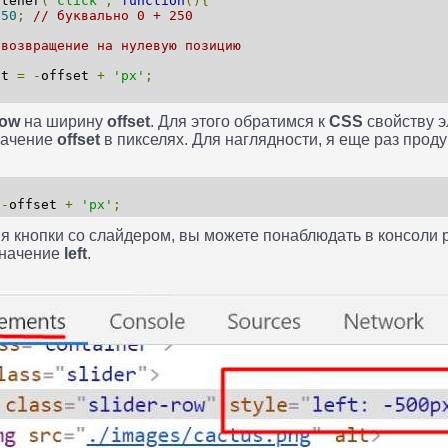
stener
(
'click'
,
function
(){
250
;
// буквально 0 + 250
{
 возвращение на нулевую позицию
ft
=
-
offset
+
'px'
;
Row
на ширину
offset
. Для этого обратимся к
CSS
свойству 
начение
offset
в пикселях. Для наглядности, я еще раз прод
-
offset
+
'px'
;
 кнопки со слайдером, вы можете понаблюдать в консоли 
значение
left
.