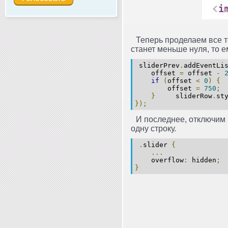
Теперь проделаем все 
станет меньше нуля, то е
sliderPrev
.
addEventLi
offset
=
offset
-
if
(
offset
<
0
)
{
offset
=
750
;
}
sliderRow
.
st
});
И последнее, отключим 
одну строку.
.
slider
{
...
overflow
:
hidden
;
}