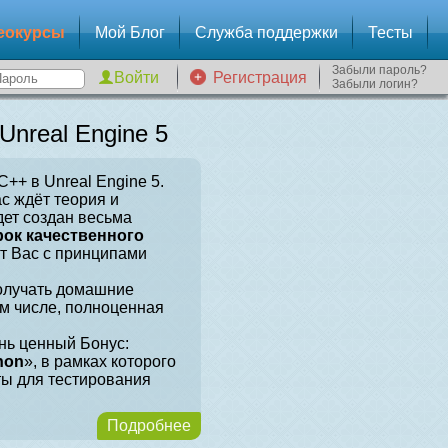
еокурсы
Мой Блог
Служба поддержки
Тесты
Забыли пароль?
Регистрация
Забыли логин?
nreal Engine 5
++ в Unreal Engine 5.
ас ждёт теория и
дет создан весьма
рок качественного
ит Вас с принципами
получать домашние
ом числе, полноценная
нь ценный Бонус:
hon
», в рамках которого
ты для тестирования
Подробнее