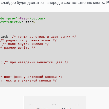
слайдер будет двигаться вперед и соответственно кнопка
P
ider-prev"
>
Prev
<
/button>
next">Next</
button
>
lack
;
/* толщина, стиль и цвет рамки */
;
/* радиус скругления углов */
;
/* поля внутри кнопок */
/* размер шрифта */
f; /* при наведении меняется цвет */
/* цвет фона у активной кнопки */
ет текста у активной кнопки */