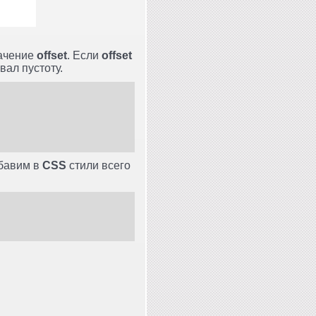
начение
offset
. Если
offset
вал пустоту.
обавим в
CSS
стили всего