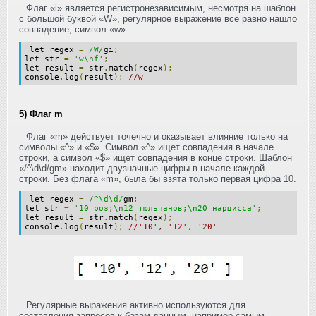
Флаг «i» является регистронезависимым, несмотря на шаблон
с большой буквой «W», регулярное выражение все равно нашло
совпадение, символ «w».
let regex
=
/W/
gi
;
let str
=
'w\nf'
;
let result
=
str
.
match
(
regex
);
console
.
log
(
result
);
//w
5) Флаг m
Флаг «m» действует точечно и оказывает влияние только на
символы «^» и «$». Символ «^» ищет совпадения в начале
строки, а символ «$» ищет совпадения в конце строки. Шаблон
«/^\d\d/gm» находит двузначные цифры в начале каждой
строки. Без флага «m», была бы взята только первая цифра 10.
let regex
=
/^\d\d/
gm
;
let str
=
'10 роз;\n12 тюльпанов;\n20 нарцисса'
;
let result
=
str
.
match
(
regex
);
console
.
log
(
result
);
//'10', '12', '20'
Регулярные выражения активно используются для
составления запросов к базам данным, например самым