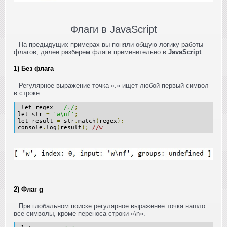
Флаги в JavaScript
На предыдущих примерах вы поняли общую логику работы
флагов, далее разберем флаги применительно в
JavaScript
.
1) Без флага
Регулярное выражение точка «.» ищет любой первый символ
в строке.
let regex
=
/./
;
let str
=
'w\nf'
;
let result
=
str
.
match
(
regex
);
console
.
log
(
result
);
//w
2) Флаг g
При глобальном поиске регулярное выражение точка нашло
все символы, кроме переноса строки «\n».