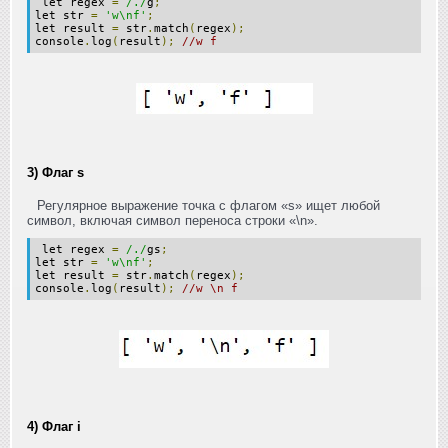
let regex
=
/./
g
;
let str
=
'w\nf'
;
let result
=
str
.
match
(
regex
);
console
.
log
(
result
);
//w f
3) Флаг s
Регулярное выражение точка с флагом «s» ищет любой
символ, включая символ переноса строки «\n».
let regex
=
/./
gs
;
let str
=
'w\nf'
;
let result
=
str
.
match
(
regex
);
console
.
log
(
result
);
//w \n f
4) Флаг i