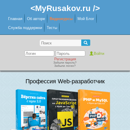
<MyRusakov.ru />
Главная
Об авторе
Видеокурсы
Мой Блог
Служба поддержки
Тесты
Регистрация
Забыли пароль?
Забыли логин?
Профессия Web-разработчик