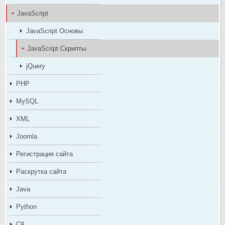
JavaScript
JavaScript Основы
JavaScript Скрипты
jQuery
PHP
MySQL
XML
Joomla
Регистрация сайта
Раскрутка сайта
Java
Python
C#