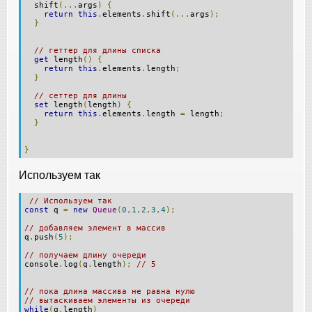
shift
(...
args
)
{
return
this
.
elements
.
shift
(...
args
);
}
// геттер для длины списка
get
length
()
{
return
this
.
elements
.
length
;
}
// сеттер для длины
set
length
(
length
)
{
return
this
.
elements
.
length
=
length
;
}
}
Используем так
// Используем так
const
q
=
new
Queue
(
0
,
1
,
2
,
3
,
4
);
// добавляем элемент в массив
q
.
push
(
5
);
// получаем длину очереди
console
.
log
(
q
.
length
);
// 5
// пока длина массива не равна нулю
// вытаскиваем элементы из очереди
while
(
q
.
length
)