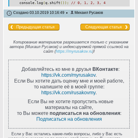
console
.
log
(
q
.
shift
());
// 0, 1, 2, 3, 4
Создано 03.10.2019 10:16:49
Михаил Русаков
Предыдущая статья
Следующая статья
Копирование материалов разрешается только с указанием
автора (Михаил Русаков) и индексируемой прямой ссылкой на
сайт (
https://myrusakov.ru
)!
Добавляйтесь ко мне в друзья
ВКонтакте
:
https://vk.com/myrusakov
.
Если Вы хотите дать оценку мне и моей работе,
то напишите её в моей группе:
https://vk.com/rusakovmy
.
Если Вы не хотите пропустить новые
материалы на сайте,
то Вы можете
подписаться на обновления
:
Подписаться на обновления
Если у Вас остались какие-либо вопросы, либо у Вас есть