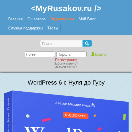
<MyRusakov.ru />
Главная
Об авторе
Видеокурсы
Мой Блог
Служба поддержки
Тесты
Регистрация
Забыли пароль?
Забыли логин?
WordPress 6 с Нуля до Гуру