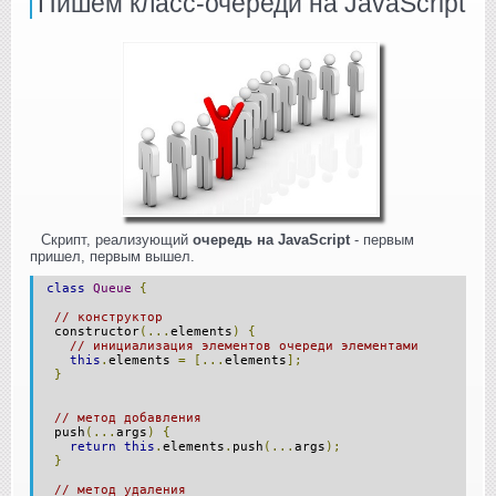
Пишем класс-очереди на JavaScript
Скрипт, реализующий
очередь на JavaScript
- первым
пришел, первым вышел.
class
Queue
{
// конструктор
constructor
(...
elements
)
{
// инициализация элементов очереди элементами
this
.
elements
=
[...
elements
];
}
// метод добавления
push
(...
args
)
{
return
this
.
elements
.
push
(...
args
);
}
// метод удаления