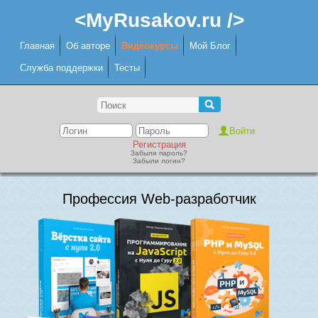
<MyRusakov.ru />
Главная
Об авторе
Видеокурсы
Мой Блог
Служба поддержки
Тесты
Регистрация
Забыли пароль?
Забыли логин?
Профессия Web-разработчик