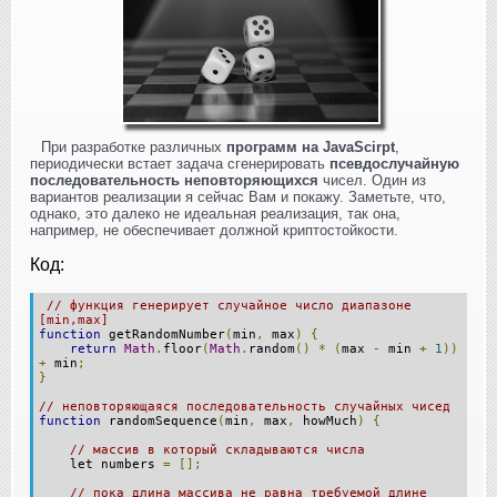
При разработке различных
программ на JavaScirpt
,
периодически встает задача сгенерировать
псевдослучайную
последовательность неповторяющихся
чисел. Один из
вариантов реализации я сейчас Вам и покажу. Заметьте, что,
однако, это далеко не идеальная реализация, так она,
например, не обеспечивает должной криптостойкости.
Код:
// функция генерирует случайное число диапазоне
[min,mах]
function
getRandomNumber
(
min
,
max
)
{
return
Math
.
floor
(
Math
.
random
()
*
(
max
-
min
+
1
))
+
min
;
}
// неповторяющаяся последовательность случайных чисед
function
randomSequence
(
min
,
max
,
howMuch
)
{
// массив в который складываются числа
let numbers
=
[];
// пока длина массива не равна требуемой длине