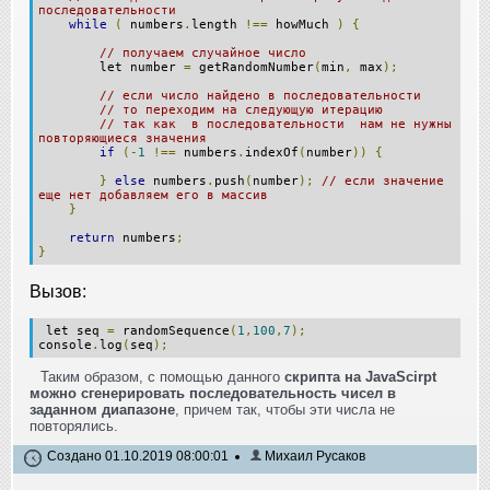
последовательности
while
(
numbers
.
length
!==
howMuch
)
{
// получаем случайное число
let number
=
getRandomNumber
(
min
,
max
);
// если число найдено в последовательности
// то переходим на следующую итерацию
// так как в последовательности нам не нужны
повторяющиеся значения
if
(-
1
!==
numbers
.
indexOf
(
number
))
{
}
else
numbers
.
push
(
number
);
// если значение
еще нет добавляем его в массив
}
return
numbers
;
}
Вызов:
let seq
=
randomSequence
(
1
,
100
,
7
);
console
.
log
(
seq
);
Таким образом, с помощью данного
скрипта на JavaScirpt
можно сгенерировать последовательность чисел в
заданном диапазоне
, причем так, чтобы эти числа не
повторялись.
Создано 01.10.2019 08:00:01
Михаил Русаков