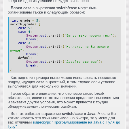
когда ни одно из условий не будет выполнено.
Блоки case
в выражении
swicth/case
могут быть
организованы также и следующим образом:
int
grade
=
5
;
swicth
(
grade
)
{
case
5
:
case
4
:
System
.
out
.
println
(
"Вы успешно прошли тест"
);
break
;
case
3
:
System
.
out
.
println
(
"Неплохо, но Вы можете
лучше"
);
break
;
defaul
:
System
.
out
.
println
(
"Давайте еще раз"
);
break
;
}
Как видно из примера выше можно использовать несколько
подряд идущих
case
выражений, в том случае если условие
выполняется для нескольких значений.
Также обратите внимание, что ключевое слово
break
обязательно, иначе поток выполнения продолжит выполняться
и захватит другие условия, что может привести к трудно
обнаруживаемым логическим ошибкам.
Вот так работает выражение
switch/case в Java
. А если Вы
хотите изучить это язык максимально быстро, то у меня для
вас отличный
видеокурс "Программирование на Java с Нуля до
Гуру"