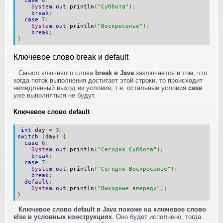
case
6
:
System
.
out
.
println
(
"Суббота"
);
break
;
case
7
:
System
.
out
.
println
(
"Воскресенье"
);
break
;
}
Ключевое слово break и default
Смысл ключевого слова
break в Java
заключается в том, что
когда поток выполнения достигает этой строки, то происходит
немедленный выход из условия, т.е. остальные условия
case
уже выполняться не будут.
Ключевое слово default
int
day
=
3
;
switch
(
day
)
{
case
6
:
System
.
out
.
println
(
"Сегодня Суббота"
);
break
;
case
7
:
System
.
out
.
println
(
"Сегодня Воскресенье"
);
break
;
default
:
System
.
out
.
println
(
"Выходные впереди"
);
}
Ключевое слово default в Java похоже на ключевое слово
else в условных конструкциях
. Оно будет исполнено, тогда