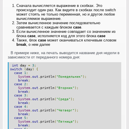
Сначала вычисляется выражение в скобках. Это
происходит один раз. Как видите в скобках после switсh
может стоять не только переменная, но и другое любое
вычисляемое выражение.
Затем вычисленное значение последовательно
сравнивается с каждым блоком
case
.
Если вычисленное значение совпадает со значением из
блока
case
, исполняется код для этого блока
case
Также, блок
case
может оканчиваться ключевым словом
break
, о нем далее
В примере ниже, на печать выводится название дня недели в
зависимости от переданного номера дня:
int
day
=
3
;
switch
(
day
)
{
case
1
:
System
.
out
.
println
(
"Понедельник"
);
break
;
case
2
:
System
.
out
.
println
(
"Вторник"
);
break
;
case
3
:
System
.
out
.
println
(
"Среда"
);
break
;
case
4
:
System
.
out
.
println
(
"Четверг"
);
break
;
case
5
:
System
.
out
.
println
(
"Пятница"
);
break
;