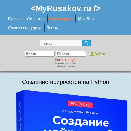
<MyRusakov.ru />
Главная
Об авторе
Видеокурсы
Мой Блог
Служба поддержки
Тесты
Регистрация
Забыли пароль?
Забыли логин?
Создание нейросетей на Python