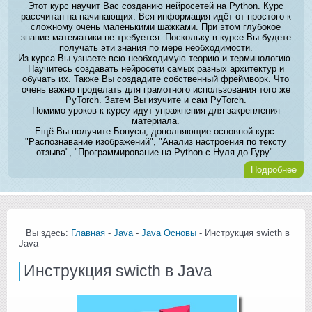
Этот курс научит Вас созданию нейросетей на Python. Курс
рассчитан на начинающих. Вся информация идёт от простого к
сложному очень маленькими шажками. При этом глубокое
знание математики не требуется. Поскольку в курсе Вы будете
получать эти знания по мере необходимости.
Из курса Вы узнаете всю необходимую теорию и терминологию.
Научитесь создавать нейросети самых разных архитектур и
обучать их. Также Вы создадите собственный фреймворк. Что
очень важно проделать для грамотного использования того же
PyTorch. Затем Вы изучите и сам PyTorch.
Помимо уроков к курсу идут упражнения для закрепления
материала.
Ещё Вы получите Бонусы, дополняющие основной курс:
"Распознавание изображений", "Анализ настроения по тексту
отзыва", "Программирование на Python с Нуля до Гуру".
Подробнее
Вы здесь:
Главная
-
Java
-
Java Основы
- Инструкция swicth в
Java
Инструкция swicth в Java