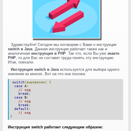
Здравствуйте! Сегодня мы поговорим с Вами о инструкции
switch в Java
. Данная инструкция работает также как и
аналогичная
инструкция в PHP
. Так что, если Вы уже
знаете
PHP
, то для Вас не составит труда понять эту инструкцию.
Итак, поехали.
Инструкция switch в Java
используется для выбора одного
значения из многих. Вот на что она похожа:
switch
(выражение)
{
case
A
:
// код
break
;
case
B
:
// код
break
;
default
:
// код
}
Инструкция switch работает следующим образом: