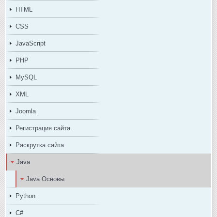
HTML
CSS
JavaScript
PHP
MySQL
XML
Joomla
Регистрация сайта
Раскрутка сайта
Java
Java Основы
Python
C#