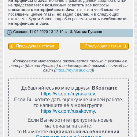
интерфейсы в Java
. Конечно в рамках данной вводной статьи
не представляется возможным осветить все вопросы
связанные с интерфейсам в Java
, так как в учебниках им
посвящены целые главы, но задел сделан, и в следующих
статья мы будем более подробно рассматривать
особенности
интерфейсов в Java
.
Создано 11.02.2020 13:12:19
Михаил Русаков
Предыдущая статья
Следующая статья
Копирование материалов разрешается только с указанием
автора (Михаил Русаков) и индексируемой прямой ссылкой на
сайт (
https://myrusakov.ru
)!
Добавляйтесь ко мне в друзья
ВКонтакте
:
https://vk.com/myrusakov
.
Если Вы хотите дать оценку мне и моей работе,
то напишите её в моей группе:
https://vk.com/rusakovmy
.
Если Вы не хотите пропустить новые
материалы на сайте,
то Вы можете
подписаться на обновления
: