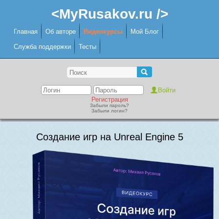
<MyRusakov.ru />
Главная
Об авторе
Видеокурсы
Мой Блог
Служба поддержки
Тесты
Регистрация
Забыли пароль?
Забыли логин?
Создание игр на Unreal Engine 5