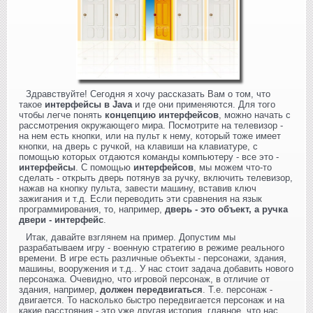
Здравствуйте! Сегодня я хочу рассказать Вам о том, что
такое
интерфейсы в Java
и где они применяются. Для того
чтобы легче понять
концепцию интерфейсов
, можно начать с
рассмотрения окружающего мира. Посмотрите на телевизор -
на нем есть кнопки, или на пульт к нему, который тоже имеет
кнопки, на дверь с ручкой, на клавиши на клавиатуре, с
помощью которых отдаются команды компьютеру - все это -
интерфейсы
. С помощью
интерфейсов
, мы можем что-то
сделать - открыть дверь потянув за ручку, включить телевизор,
нажав на кнопку пульта, завести машину, вставив ключ
зажигания и т.д. Если переводить эти сравнения на язык
программирования, то, например,
дверь - это объект, а ручка
двери - интерфейс
.
Итак, давайте взглянем на пример. Допустим мы
разрабатываем игру - военную стратегию в режиме реального
времени. В игре есть различные объекты - персонажи, здания,
машины, вооружения и т.д.. У нас стоит задача добавить нового
персонажа. Очевидно, что игровой персонаж, в отличие от
здания, например,
должен передвигаться
. Т.е. персонаж -
двигается. То насколько быстро передвигается персонаж и на
какие расстояния - это уже другая история, главное, что нас