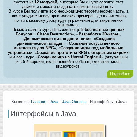
состоит из
12 модулей
, в которых Вы с нуля освоите этот
движок и сможете создавать самые разные игры.
В курсе Вы получите всю необходимую теоретическую часть, а
также увидите массу практических примеров. Дополнительно,
почти к каждому уроку идут упражнения для закрепления
материала.
Помимо самого курса Вас ждёт ещё
8 бесплатных ценных
Бонусов
: «
Chaos Destruction
», «
Разработка 2D-игры
»,
«
Динамическая смена дня и ночи
», «
Создание
динамической погоды
», «
Создание искусственного
интеллекта для NPC
», «
Создание игры под мобильные
устройства
», «
Создание прототипа RPG с открытым миром
»
и и весь курс «
Создание игр на Unreal Engine 4
» (актуальный
и в 5-й версии), включающий в себя ещё десятки часов
видеоуроков.
Подробнее
Вы здесь:
Главная
-
Java
-
Java Основы
- Интерфейсы в Java
Интерфейсы в Java