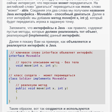
сейчас интересует, что персонаж
может
передвигаться. На
английский слово "двигаться" переводиться как
move
, слово
"может" -
able
. Соединяя эти два слова мы получаем
название
Java интерфейса - Moveable - способный двигаться
. Далее в
этот интерфейс мы добавим
метод move(int x, int y)
, который
будет передвигать игрока в заданную точку.
Запомните, что
интерфейсы в Java
- как правило, содержат
пустые методы, которые
должен реализовать тот объект
,
реализующий
(implements
) данный
интерфейс
.
Далее я покажу Вам на примере, как
объявляется и
реализуется интерфейс в Java
.
// ключевое слово interface объявляет интерфейс
interface
Moveable
{
// просто описываем метод - без тела
void
move
(
int
x
,
int
y
);
}
// класс солдата - может перемещаться
class
Soldier
implements
Moveable
{
// реализуем метод
public
void
move
(
int
x
,
int
y
)
{
}
}
Таким образом, вот так
создаются и используются