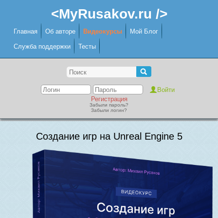
<MyRusakov.ru />
Главная
Об авторе
Видеокурсы
Мой Блог
Служба поддержки
Тесты
Регистрация
Забыли пароль?
Забыли логин?
Создание игр на Unreal Engine 5