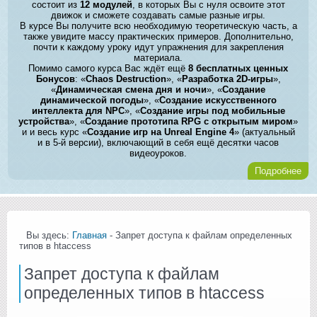
состоит из
12 модулей
, в которых Вы с нуля освоите этот
движок и сможете создавать самые разные игры.
В курсе Вы получите всю необходимую теоретическую часть, а
также увидите массу практических примеров. Дополнительно,
почти к каждому уроку идут упражнения для закрепления
материала.
Помимо самого курса Вас ждёт ещё
8 бесплатных ценных
Бонусов
: «
Chaos Destruction
», «
Разработка 2D-игры
»,
«
Динамическая смена дня и ночи
», «
Создание
динамической погоды
», «
Создание искусственного
интеллекта для NPC
», «
Создание игры под мобильные
устройства
», «
Создание прототипа RPG с открытым миром
»
и и весь курс «
Создание игр на Unreal Engine 4
» (актуальный
и в 5-й версии), включающий в себя ещё десятки часов
видеоуроков.
Подробнее
Вы здесь:
Главная
- Запрет доступа к файлам определенных
типов в htaccess
Запрет доступа к файлам
определенных типов в htaccess