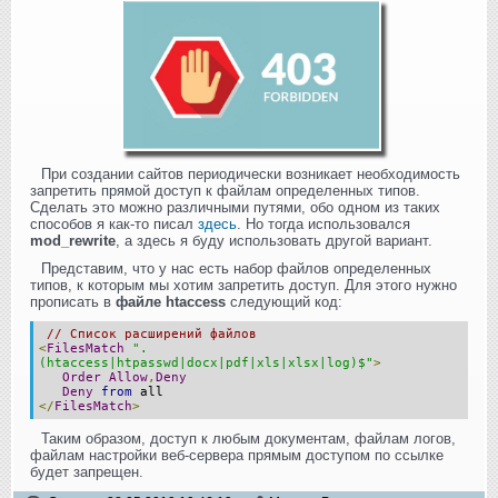
При создании сайтов периодически возникает необходимость
запретить прямой доступ к файлам определенных типов.
Сделать это можно различными путями, обо одном из таких
способов я как-то писал
здесь
. Но тогда использовался
mod_rewrite
, а здесь я буду использовать другой вариант.
Представим, что у нас есть набор файлов определенных
типов, к которым мы хотим запретить доступ. Для этого нужно
прописать в
файле htaccess
следующий код:
// Список расширений файлов
<
FilesMatch
".
(htaccess|htpasswd|docx|pdf|xls|xlsx|log)$"
>
Order
Allow
,
Deny
Deny
from
all
</
FilesMatch
>
Таким образом, доступ к любым документам, файлам логов,
файлам настройки веб-сервера прямым доступом по ссылке
будет запрещен.