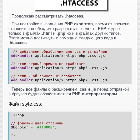
Продолжаю рассматривать
.htaccess
.
При настройке выполнения
PHP скриптов
, время от времени
становится необходимо разрешать выполнять
PHP
код не
только в файлах
.html
и
.php
но и в файлах других типов.
Этого можно достигнуть с помощью следующего кода в
.htaccess
:
// добавляем обработчик для css и js файлов
AddHandler
application
/
x
-
httpd
-
php
.
css
.
js
// если первый пример не сработает
AddHandler
application
/
x
-
httpd
-
php5
.
css
.
js
// если 2-ой пример не сработает
AddHandler
application
/
x
-
httpd
-
php7
.
css
.
js
Теперь все файлы с расширением
.css и .js
перед отправкой
в браузер будут обрабатываться
PHP интерпретатором
.
Файл style.css:
<?
php
// фоновый цвет страницы
$bg
С
olor
=
'#ff0000'
;
?>