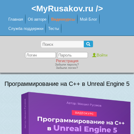
<MyRusakov.ru />
Главная
Об авторе
Видеокурсы
Мой Блог
Служба поддержки
Тесты
Регистрация
Забыли пароль?
Забыли логин?
Программирование на C++ в Unreal Engine 5