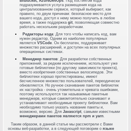
Bitbucket, AzureDevOps
. Под хостингом кода
подразумевается услуга размещения кода на
централизованном сервисе, который выбирают, как
правило, по двум причинам: безопасное место для
вашего кода, доступ к нему можно получить в любое
время, а также поддержка
git
, позволяющая совместно
работать нескольким разработчкам.
Редакторы кода
: Для того чтобы написать код, вам
нужен редактор, Одним из наиболее популярных
является
VSCode
. Он бесплатен, поддерживает
множество расширений, и доступен на всех популярных
операционных системах.
Менеджер пакетов
: Для разработки собственных
приложений, за редким исключением, используют уже
готовые библиотеки (по другому зависимости проекта),
вместо изобретения собственных велосипедов. Эти
библиотеки хорошо протестированы, имеют
бесчисленное множество пользователей, переодически
обновляются. Но ручное скачивание пакетов библиотек
их настройка - очень утомительна и чревата ошибками,
поэтому используются так называемые пакетные
менеджерв, которые самомтоятельно скачивают и
устанавливают необходимые проекту библиотеки. Вам
необходимо только указать название пакеты и,
возможно, версию. Для
Javascript
, самыми известными
менеджерами пакетов являются npm и yarn
.
Таким образом, в данной статье мы рассмотрели с Вами
основы веб-разработки, а в следующей поговорим о
языке