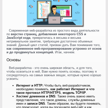
Современная web-разработка из простого вида деятельности
по
верстке страниц, добавления некоторого CSS и
JavaScript кода
, превратилась в весьма и весьма
нетривиальное занятие, требующее достаточно объемных
знаний. Данный цикл статей, призван дать Вам понимание того,
как современное web-программирование устроено от основ
и до продвинутых концепций.
Итак, начнем.
Основы
Веб-разработка - это очень широкая область, и для того,
чтобы освоиться в ней, Вам нужно понять основы, поэтому я
сосредоточусь на самых важных вещах, которые нужно хорошо
усвоить:
Интернет и HTTP:
Чтобы быть веб-разработчиком,
необходимо понимать,
как работает Интернет и что
такое протокол HTTP/HTTPS
,
модель TCP/IP
.
Хостинг доменнов и DNS
: Также очень важно иметь
представление, что такое домены, службы доменных
имен и
записи DNS
. Таким образом, вы будете понимать,
что происходит, когда вы посещаете веб-сайт и как