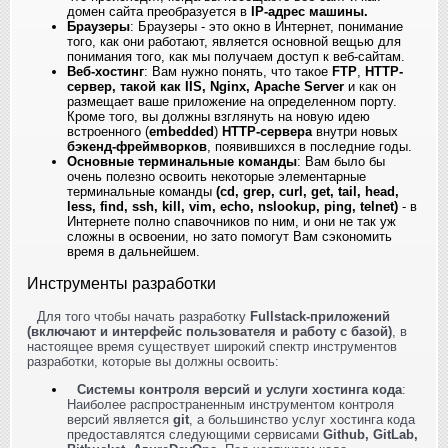
домен сайта преобразуется в
IP-адрес машины.
Браузеры
: Браузеры - это окно в Интернет, понимание
того, как они работают, является основной вещью для
понимания того, как мы получаем доступ к веб-сайтам.
Веб-хостинг
: Вам нужно понять, что такое
FTP
,
HTTP-
сервер, такой как IIS, Nginx, Apache Server
и как он
размещает ваше приложение на определенном порту.
Кроме того, вы должны взглянуть на новую идею
встроенного (
embedded
)
HTTP-сервера
внутри новых
бэкенд-фреймворков
, появившихся в последние годы.
Основные терминальные команды
: Вам было бы
очень полезно освоить некоторые элементарные
терминальные команды
(cd, grep, curl, get, tail, head,
less, find, ssh, kill, vim, echo, nslookup, ping, telnet)
- в
Интернете полно спавочников по ним, и они не так уж
сложны в освоении, но зато помогут Вам сэкономить
время в дальнейшем.
Инструменты разработки
Для того чтобы начать разработку
Fullstack-приложений
(включают и интерфейс пользователя и работу с базой)
, в
настоящее время существует широкий спектр инструментов
разработки, которые вы должны освоить:
Системы контроля версий и услуги хостинга кода
:
Наиболее распространенным инструментом контроля
версий является
git
, а большинство услуг хостинга кода
предоставлятся следующими сервисами
Github, GitLab,