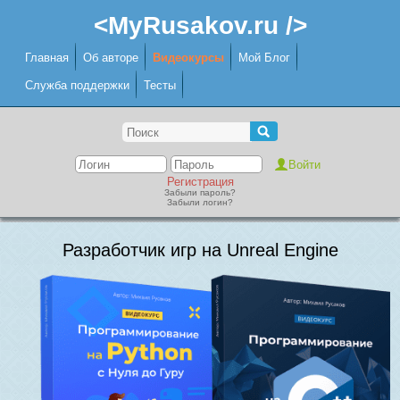
<MyRusakov.ru />
Главная
Об авторе
Видеокурсы
Мой Блог
Служба поддержки
Тесты
Регистрация
Забыли пароль?
Забыли логин?
Разработчик игр на Unreal Engine