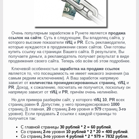
Очень популярным заработком в Рунете является
продажа
ссылок на сайте
. Суть в следующем, Вы владелец сайта, у
которого высокие показатели
тИЦ
и
PR
. Есть рекламодатели,
которые нуждаются в продвижении своих сайтов. Они готовы
купить ссылку на страницах Вашего сайта. В результате, Вы
получаете деньги, а рекламодатель получает результат в виде
продвижения своего сайта. Теперь обо всём об этом подробнее.
Ключевой особенностью
заработка на продаже ссылок
является то, что посещаемость не имеет никакого значения (за
самым редким исключением). А Ваш заработок напрямую
зависит от
количества проиндексированных страниц
,
тИЦ
и
PR
. Доход, к сожалению, посчитать не получится, поскольку он
напрямую зависит от
тИЦ
и
PR
, причём очень нелинейно.
Но для примера разберём сайт, у которого
тИЦ 10
,
PR
всех
страниц равен
0
. Допустим, у него проиндексировано
1000
страниц (
1
главная,
20
страниц
2-го
уровня и
979
страниц
3-го
уровня). Если продавать
2
ссылки с каждой страницы то
получится так:
С главной страницы
30 рублей * 2 = 60 рублей
.
Со страниц
2-го
уровня
10 рублей * 2 * 20 = 400 рублей
.
Со страниц
3-го
уровня
4 рублей * 2 * 979 = 7832 рубля
.