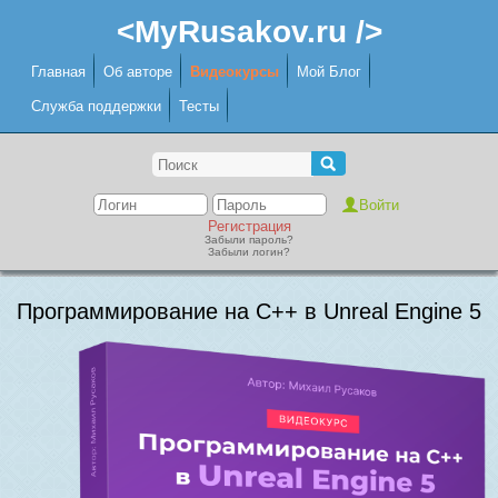
<MyRusakov.ru />
Главная
Об авторе
Видеокурсы
Мой Блог
Служба поддержки
Тесты
Регистрация
Забыли пароль?
Забыли логин?
Программирование на C++ в Unreal Engine 5