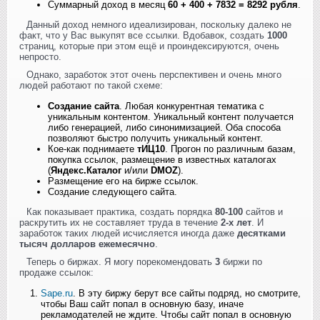
Суммарный доход в месяц
60 + 400 + 7832 = 8292 рубля
.
Данный доход немного идеализирован, поскольку далеко не
факт, что у Вас выкупят все ссылки. Вдобавок, создать
1000
страниц, которые при этом ещё и проиндексируются, очень
непросто.
Однако, заработок этот очень перспективен и очень много
людей работают по такой схеме:
Создание сайта
. Любая конкурентная тематика с
уникальным контентом. Уникальный контент получается
либо генерацией, либо синонимизацией. Оба способа
позволяют быстро получить уникальный контент.
Кое-как поднимаете
тИЦ10
. Прогон по различным базам,
покупка ссылок, размещение в известных каталогах
(
Яндекс.Каталог
и/или
DMOZ
).
Размещение его на бирже ссылок.
Создание следующего сайта.
Как показывает практика, создать порядка
80-100
сайтов и
раскрутить их не составляет труда в течение
2-х лет
. И
заработок таких людей исчисляется иногда даже
десятками
тысяч долларов ежемесячно
.
Теперь о биржах. Я могу порекомендовать
3
биржи по
продаже ссылок:
Sape.ru
. В эту биржу берут все сайты подряд, но смотрите,
чтобы Ваш сайт попал в основную базу, иначе
рекламодателей не ждите. Чтобы сайт попал в основную