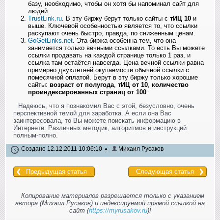
базу, необходимо, чтобы он хотя бы напоминал сайт для
людей.
TrustLink.ru
. В эту биржу берут только сайты с
тИЦ 10
и
выше. Ключевой особенностью является то, что ссылки
раскупают очень быстро, правда, по сниженным ценам.
GoGetLinks.net
. Эта биржа особенна тем, что она
занимается только вечными ссылками. То есть Вы можете
ссылки продавать на каждой странице только 1 раз, и
ссылка там остаётся навсегда. Цена вечной ссылки равна
примерно двухлетней окупаемости обычной ссылки с
помесячной оплатой. Берут в эту биржу только хорошие
сайты:
возраст от полугода
,
тИЦ от 10
,
количество
проиндексированных страниц от 100
.
Надеюсь, что я познакомил Вас с этой, безусловно, очень
перспективной темой для заработка. А если она Вас
заинтересовала, то Вы можете поискать информацию в
Интернете. Различных методик, алгоритмов и инструкций
полным-полно.
Создано 12.12.2011 10:06:10
Михаил Русаков
Предыдущая статья
Следующая статья
Копирование материалов разрешается только с указанием
автора (Михаил Русаков) и индексируемой прямой ссылкой на
сайт (
https://myrusakov.ru
)!