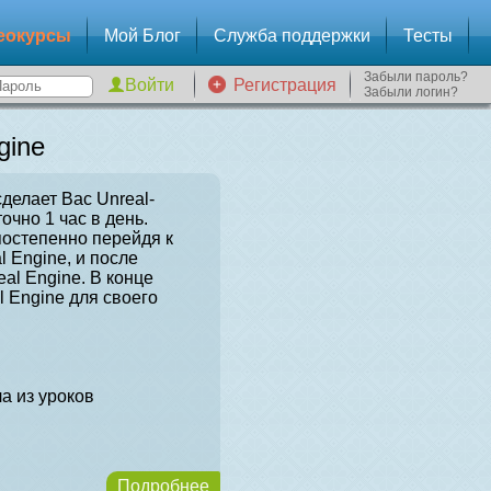
еокурсы
Мой Блог
Служба поддержки
Тесты
Забыли пароль?
Регистрация
Забыли логин?
gine
сделает Вас Unreal-
очно 1 час в день.
постепенно перейдя к
l Engine, и после
al Engine. В конце
l Engine для своего
а из уроков
Подробнее