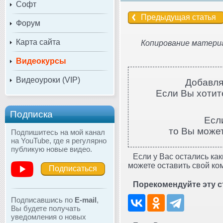
Софт
Предыдущая статья
Форум
Карта сайта
Копирование материа
Видеокурсы
Видеоуроки (VIP)
Добавля
Если Вы хотите
Подписка
Есл
то Вы може
Подпишитесь на мой канал
на YouTube, где я регулярно
публикую новые видео.
Если у Вас остались как
можете оставить свой ко
Подписаться
Порекомендуйте эту с
Подписавшись по
E-mail
,
Вы будете получать
уведомления о новых