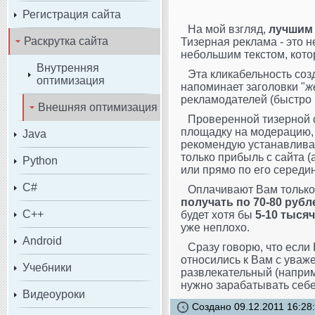
Регистрация сайта
На мой взгляд,
лучшим 
Раскрутка сайта
Тизерная реклама - это н
небольшим текстом, кото
Внутренняя
Эта кликабельность соз
оптимизация
напоминает заголовки "
ж
рекламодателей (быстро 
Внешняя оптимизация
Проверенной тизерной 
площадку на модерацию, 
Java
рекомендую устанавливат
только прибыль с сайта 
Python
или прямо по его середи
C#
Оплачивают Вам только 
получать по 70-80 рубл
C++
будет хотя бы
5-10 тысяч
уже неплохо.
Android
Сразу говорю, что если
относились к Вам с уваже
Учебники
развлекательный (наприм
нужно зарабатывать себе
Видеоуроки
Создано 09.12.2011 16:28