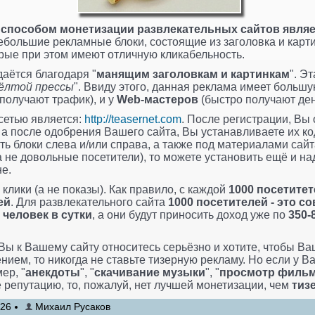
способом монетизации развлекательных сайтов являе
ебольшие рекламные блоки, состоящие из заголовка и картин
рые при этом имеют отличную кликабельность.
даётся благодаря "
манящим заголовкам и картинкам
". Э
ёлтой прессы
". Ввиду этого, данная реклама имеет большу
получают трафик), и у
Web-мастеров
(быстро получают ден
сетью является:
http://teasernet.com
. После регистрации, Вы
а после одобрения Вашего сайта, Вы устанавливаете их ко
ь блоки слева и/или справа, а также под материалами сайт
(а не довольные посетители), то можете установить ещё и н
не.
клики (а не показы). Как правило, с каждой
1000 посетите
ей
. Для развлекательного сайта
1000 посетителей - это с
 человек в сутки
, а они будут приносить доход уже по
350-
 Вы к Вашему сайту относитесь серьёзно и хотите, чтобы В
нием, то никогда не ставьте тизерную рекламу. Но если у В
ер, "
анекдоты
", "
скачивание музыки
", "
просмотр филь
 репутацию, то, пожалуй, нет лучшей монетизации, чем
тиз
:26
Михаил Русаков