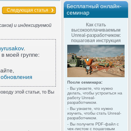
Бесплатный онлайн-
Следующая статья
семинар
Как стать
аков) и индексируемой
высокооплачиваемым
Unreal-разработчиком:
пошаговая инструкция
myrusakov
.
 в моей группе:
айте,
 обновления
После семинара:
- Вы узнаете, что нужно
оводу этой статьи, то Вы
делать, чтобы устроиться на
работу Unreal-
разработчиком.
- Вы узнаете, что нужно
изучить, чтобы стать Unreal-
разработчиком.
- Вы получите PDF-файл с
чек-листом с пошаговым