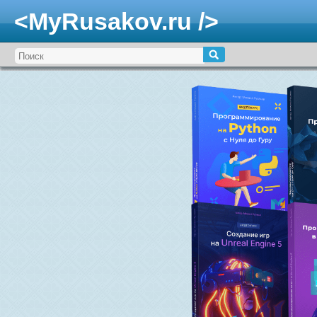
<MyRusakov.ru />