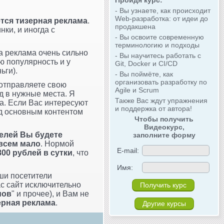
Пройдя курс:
- Вы узнаете, как происходит
Web-разработка: от идеи до
тся тизерная реклама
.
продакшена
ки, и иногда с
- Вы освоите современную
терминологию и подходы
та реклама очень сильно
- Вы научитесь работать с
ю популярность и у
Git, Docker и CI/CD
ьги).
- Вы поймёте, как
организовать разработку по
 отправляете свою
Agile и Scrum
д в нужные места. Я
Также Вас ждут упражнения
а. Если Вас интересуют
и поддержка от автора!
ад основным контентом
Чтобы получить
Видеокурс,
телей Вы будете
заполните форму
овсем мало
. Нормой
E-mail:
800 рублей в сутки
, что
Имя:
аши посетители
ас сайт исключительно
мов
" и прочее), и Вам не
ерная реклама
.
Другие курсы