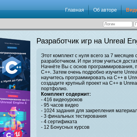
Главная
Об авторе
Вид
Разработчик игр на Unreal En
Этот комплект с нуля всего за 7 месяцев 
разработчиком. И при этом учиться достат
Начнёте Вы с основ программирования, 
C++. Затем очень подробно изучите Unrea
научитесь программировать на C++ в Unre
создадите крупный проект на C++ в Unrea
портфолио.
Комплект содержит:
- 416 видеоуроков
- 95 часов видео
- 1024 задания для закрепления материал
- 3 финальных тестирования
- 4 сертификата
- 12 Бонусных курсов