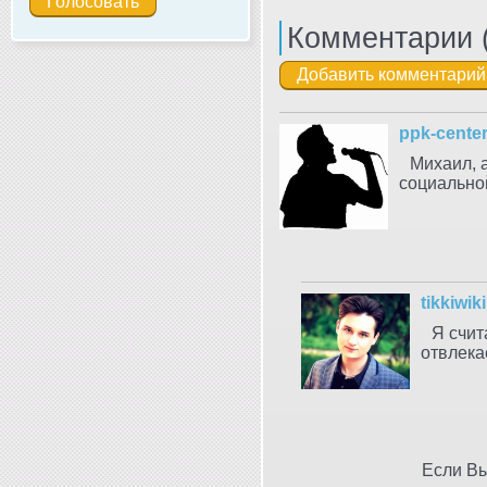
Комментарии 
ppk-cente
Михаил, 
социально
tikkiwiki
Я счит
отвлека
Если Вы