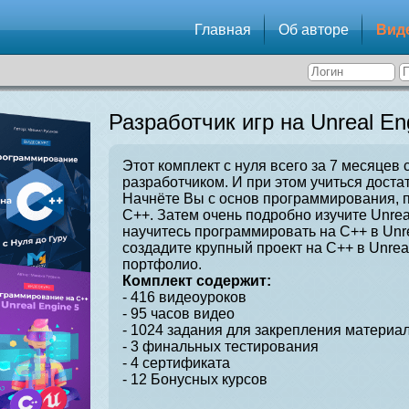
Главная
Об авторе
Вид
Разработчик игр на Unreal En
Этот комплект с нуля всего за 7 месяцев 
разработчиком. И при этом учиться достат
Начнёте Вы с основ программирования, 
C++. Затем очень подробно изучите Unrea
научитесь программировать на C++ в Unre
создадите крупный проект на C++ в Unrea
портфолио.
Комплект содержит:
- 416 видеоуроков
- 95 часов видео
- 1024 задания для закрепления материал
- 3 финальных тестирования
- 4 сертификата
- 12 Бонусных курсов