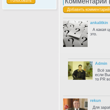
Комментарии 
ankalitkin
А какая ц
это.
Admin
Всё за
если Вы
то PR в
rekun
Для зара