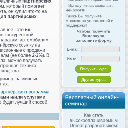
 различных
партнёрских
- Вы научитесь создавать
ом, который помогает
нейросети
а, он купил что-то на
Также Вы получите
ип партнёрских
множество упражнений и
поддержку!
авное - это
не
Чтобы получить
 по конкурентной
Видеокурс,
ппаратам, автомобилям.
заполните форму
тнёрскую ссылку на
E-mail:
омисионные с продажи
малы (не более
2-3%
). В
Имя:
ала, можно получать
ктронная техника.
оводства.
пример, различные
Другие курсы
тах.
партнёрская программа
.
Бесплатный онлайн-
ами и/или услугами
о будет лучший способ
семинар
Как стать
высокооплачиваемым
Unreal-разработчиком: