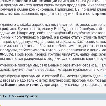
лярным
способом монетизации сайта
является участие в
ая программа - это некая связь между продавцом и человек
получая в обмен комисионные. Например, Вы привели клиент
ыплатил комисионные, процент с продажи. Это и есть
принц
данного способа заработка является то, что здесь самое гл
 трафика
. Лучше всего, если у Вас будет какой-нибудь сайт
родажами. Например, сайт, посвящённый ноутбукам, фотоа
личных популярных моделей, а в конце статьи ставить пар
аницей, где данную модель можно заказать. Как правило, к
аксимально снижена и близка к себестоимости, достаточно 
 продукты, себестоимость которых по сравнению с ценой м
30-50%
). Примером первой группы является, например, эле
пы являются различные методики, электронные книги и рук
ртнёрские программы, связанные с развитием сервиса. На
сылок, другие платные сервисы, которые нуждаются в клиен
партнёрская программа, о которой Вы можете узнать здесь:
аствовать надо только в тех партнёрских программах,
товар
ны Ваши посетители
. А при хорошем качестве трафика, эт
:10
Михаил Русаков