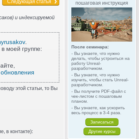
Следующая статья
пошаговая инструкция
аков) и индексируемой
myrusakov
.
После семинара:
 в моей группе:
- Вы узнаете, что нужно
делать, чтобы устроиться на
работу Unreal-
айте,
разработчиком.
 обновления
- Вы узнаете, что нужно
изучить, чтобы стать Unreal-
разработчиком.
оводу этой статьи, то Вы
- Вы получите PDF-файл с
чек-листом с пошаговым
планом.
- Вы узнаете, как ускорить
весь процесс в 3-4 раза.
Записаться
, в контакте):
Другие курсы