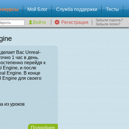
еокурсы
Мой Блог
Служба поддержки
Тесты
Забыли пароль?
Регистрация
Забыли логин?
gine
сделает Вас Unreal-
очно 1 час в день.
постепенно перейдя к
l Engine, и после
al Engine. В конце
l Engine для своего
а из уроков
Подробнее