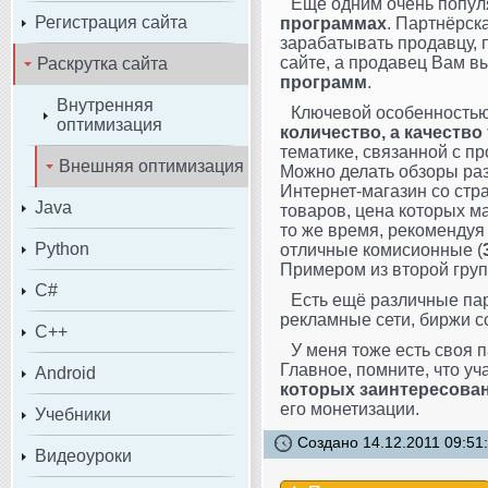
Ещё одним очень попу
Регистрация сайта
программах
. Партнёрск
зарабатывать продавцу, 
сайте, а продавец Вам в
Раскрутка сайта
программ
.
Внутренняя
Ключевой особенностью 
оптимизация
количество, а качество
тематике, связанной с п
Внешняя оптимизация
Можно делать обзоры раз
Интернет-магазин со стр
Java
товаров, цена которых м
то же время, рекомендуя
Python
отличные комисионные (
Примером из второй груп
C#
Есть ещё различные па
рекламные сети, биржи с
C++
У меня тоже есть своя 
Главное, помните, что уч
Android
которых заинтересова
его монетизации.
Учебники
Создано 14.12.2011 09:51
Видеоуроки