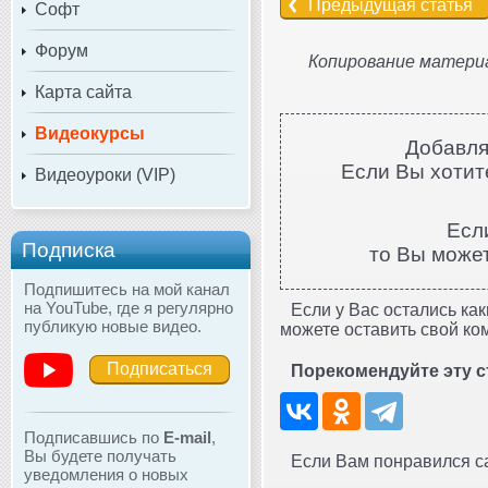
Предыдущая статья
Софт
Форум
Копирование материа
Карта сайта
Видеокурсы
Добавля
Если Вы хотите
Видеоуроки (VIP)
Есл
Подписка
то Вы може
Подпишитесь на мой канал
на YouTube, где я регулярно
Если у Вас остались как
публикую новые видео.
можете оставить свой ко
Подписаться
Порекомендуйте эту с
Подписавшись по
E-mail
,
Вы будете получать
Если Вам понравился сай
уведомления о новых