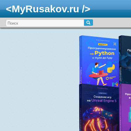
<MyRusakov.ru />