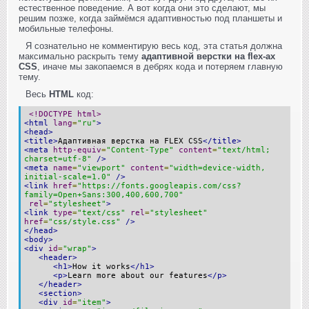
естественное поведение. А вот когда они это сделают, мы
решим позже, когда займёмся адаптивностью под планшеты и
мобильные телефоны.
Я сознательно не комментирую весь код, эта статья должна
максимально раскрыть тему
адаптивной верстки на flex-ах
CSS
, иначе мы закопаемся в дебрях кода и потеряем главную
тему.
Весь
HTML
код:
<!DOCTYPE html>
<html
lang
=
"ru"
>
<head>
<title>
Адаптивная верстка на FLEX CSS
</title>
<meta
http-equiv
=
"Content-Type"
content
=
"text/html;
charset=utf-8"
/>
<meta
name
=
"viewport"
content
=
"width=device-width,
initial-scale=1.0"
/>
<link
href
=
"https://fonts.googleapis.com/css?
family=Open+Sans:300,400,600,700"
rel
=
"stylesheet"
>
<link
type
=
"text/css"
rel
=
"stylesheet"
href
=
"css/style.css"
/>
</head>
<body>
<div
id
=
"wrap"
>
<header>
<h1>
How it works
</h1>
<p>
Learn more about our features
</p>
</header>
<section>
<div
id
=
"item"
>