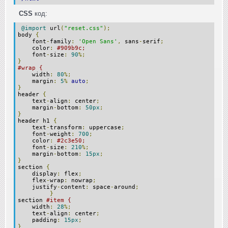
CSS
код:
@import
url
(
"reset.css"
);
body
{
font
-
family
:
'Open Sans'
,
sans
-
serif
;
color
:
#909b9c;
font
-
size
:
90
%;
}
#wrap {
width
:
80
%;
margin
:
5
%
auto
;
}
header
{
text
-
align
:
center
;
margin
-
bottom
:
50px
;
}
header h1
{
text
-
transform
:
uppercase
;
font
-
weight
:
700
;
color
:
#2c3e50;
font
-
size
:
210
%;
margin
-
bottom
:
15px
;
}
section
{
display
:
flex
;
flex
-
wrap
:
nowrap
;
justify
-
content
:
space
-
around
;
}
section
#item {
width
:
28
%;
text
-
align
:
center
;
padding
:
15px
;
}