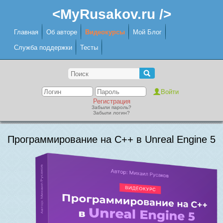
<MyRusakov.ru />
Главная
Об авторе
Видеокурсы
Мой Блог
Служба поддержки
Тесты
Регистрация
Забыли пароль?
Забыли логин?
Программирование на C++ в Unreal Engine 5