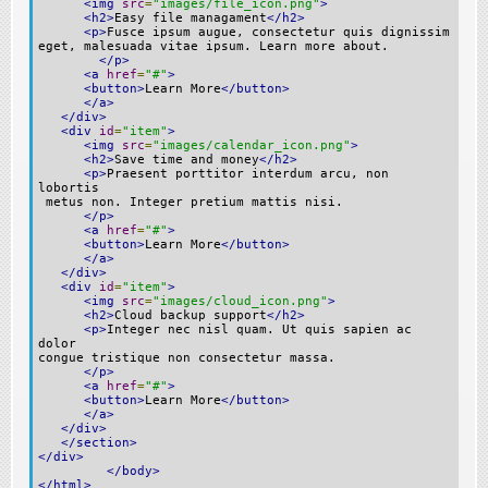
<img
src
=
"images/file_icon.png"
>
<h2>
Easy file managament
</h2>
<p>
Fusce ipsum augue, consectetur quis dignissim
eget, malesuada vitae ipsum. Learn more about.
</p>
<a
href
=
"#"
>
<button>
Learn More
</button>
</a>
</div>
<div
id
=
"item"
>
<img
src
=
"images/calendar_icon.png"
>
<h2>
Save time and money
</h2>
<p>
Praesent porttitor interdum arcu, non
lobortis
metus non. Integer pretium mattis nisi.
</p>
<a
href
=
"#"
>
<button>
Learn More
</button>
</a>
</div>
<div
id
=
"item"
>
<img
src
=
"images/cloud_icon.png"
>
<h2>
Cloud backup support
</h2>
<p>
Integer nec nisl quam. Ut quis sapien ac
dolor
congue tristique non consectetur massa.
</p>
<a
href
=
"#"
>
<button>
Learn More
</button>
</a>
</div>
</section>
</div>
</body>
</html>