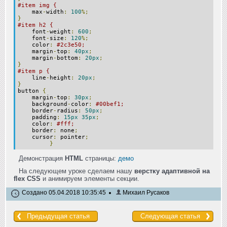
#item img {
max
-
width
:
100
%;
}
#item h2 {
font
-
weight
:
600
;
font
-
size
:
120
%;
color
:
#2c3e50;
margin
-
top
:
40px
;
margin
-
bottom
:
20px
;
}
#item p {
line
-
height
:
20px
;
}
button
{
margin
-
top
:
30px
;
background
-
color
:
#00bef1;
border
-
radius
:
50px
;
padding
:
15px
35px
;
color
:
#fff;
border
:
none
;
cursor
:
pointer
;
}
Демонстрация
HTML
страницы:
демо
На следующем уроке сделаем нашу
верстку адаптивной на
flex CSS
и анимируем элементы секции.
Создано 05.04.2018 10:35:45
Михаил Русаков
Предыдущая статья
Следующая статья