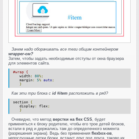
Зачем надо оборачивать все теги общим контейнером
wrapper-ом?
Затем, чтобы задать необходимые отступы от окна браузера
для элементов сайта.
#wrap {
width
:
80
%;
margin
:
5
%
auto
;
}
Как эти три блока с
id #item
расположить в ряд?
section
{
display
:
flex
;
}
Очевидно, что метод
верстки на flex CSS
, будет
применяться к блоку родителю, чтобы его трое детей блоков,
встали в ряд и держались там до определенного момента
(разрешения экрана). Ведь без применения
flexbox-ов
,
непослушные детки блоки, встанут друг под друга, таково их