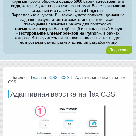
крупный проект объёмом
свыше 5000 строк качественного
кода
, который уже на практике познакомит Вас с принципами
создания игр на C++ в Unreal Engine 5.
Параллельно с курсом Вы также будете получать домашние
задания, результатом которых станет, в том числе,
полноценная серьёзная работа для портфолио.
Помимо самого курса Вас ждёт ещё и очень ценный Бонус:
«
Тестирование Unreal-проектов на Python
», в рамках
которого Вы научитесь писать очень полезные тесты для
тестирования самых разных аспектов разработки игр.
Подробнее
Вы здесь:
Главная
-
CSS
-
CSS3
- Адаптивная верстка на flex
CSS
Адаптивная верстка на flex CSS