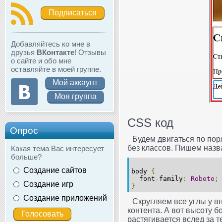
Подписаться
Добавляйтесь ко мне в
друзья
ВКонтакте
! Отзывы
о сайте и обо мне
оставляйте в моей группе.
Мой аккаунт
Моя группа
CSS код
Опрос
Будем двигаться по пор
без классов. Пишем назв
Какая тема Вас интересует
больше?
Создание сайтов
body
{
font
-
family
:
Roboto
;
Создание игр
}
Создание приложений
Скругляем все углы у в
контента. А вот высоту б
растягивается вслед за т