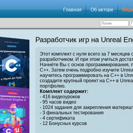
Главная
Об авторе
Вид
Разработчик игр на Unreal En
Этот комплект с нуля всего за 7 месяцев 
разработчиком. И при этом учиться достат
Начнёте Вы с основ программирования, 
C++. Затем очень подробно изучите Unrea
научитесь программировать на C++ в Unre
создадите крупный проект на C++ в Unrea
портфолио.
Комплект содержит:
- 416 видеоуроков
- 95 часов видео
- 1024 задания для закрепления материал
- 3 финальных тестирования
- 4 сертификата
- 12 Бонусных курсов