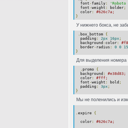
font
-
family
:
'Roboto
font
-
weight
:
bolder
;
color
:
#626c7a;
}
У нижнего бокса, не за
.
box_bottom
{
padding
:
2px
16px
;
background
-
color
:
#f
border
-
radius
:
0
0
1
}
Для выделения номера п
.
promo
{
background
:
#e38d83;
color
:
#fff;
font
-
weight
:
bold
;
padding
:
3px
;
}
Мы не поленились и из
.
expire
{
color
:
#626c7a;