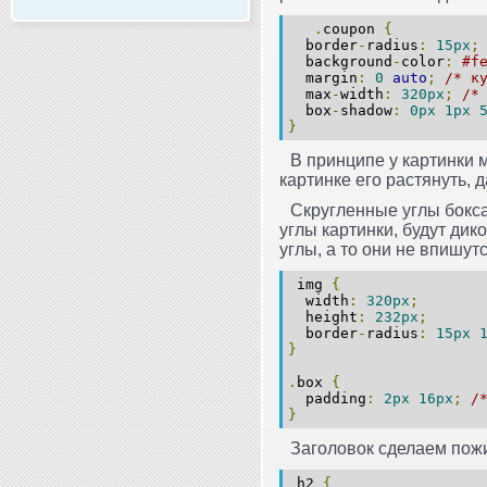
.
coupon
{
border
-
radius
:
15px
;
background
-
color
:
#f
margin
:
0
auto
;
/* к
max
-
width
:
320px
;
/*
box
-
shadow
:
0px
1px
}
В принципе у картинки 
картинке его растянуть,
Скругленные углы бокса
углы картинки, будут дик
углы, а то они не впишут
img
{
width
:
320px
;
height
:
232px
;
border
-
radius
:
15px
}
.
box
{
padding
:
2px
16px
;
/
}
Заголовок сделаем пожи
h2
{