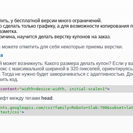
ить, у бесплатной версии много ограничений.
 сделать только графику, а для возможности копирования 
азметка.
ричина, научится делать верстку купонов на заказ.
ы можете отметить для себя некоторые приемы верстки.
ра
 может возникнуть: Какого размера делать купон? Если у ва
бокс с максимальной шириной в 320 пикселей, ориентируясь
Тогда не нужно будет заморачиваться с адаптивностью. До
вить код.
content
=
"width=device-width, initial-scale=1"
>
ифт между тегами
head
.
onts.googleapis.com/css?family=Roboto+Slab:700&subset=la
'text/css'
>