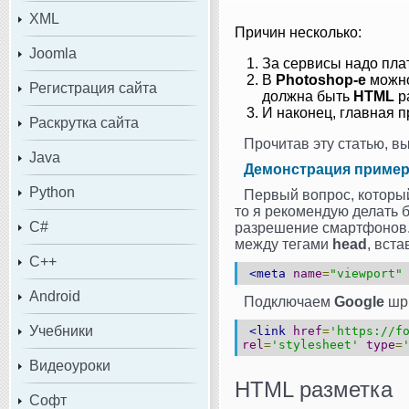
XML
Причин несколько:
Joomla
За сервисы надо плат
В
Photoshop-е
можно
Регистрация сайта
должна быть
HTML
р
И наконец, главная п
Раскрутка сайта
Прочитав эту статью, в
Java
Демонстрация приме
Python
Первый вопрос, который
то я рекомендую делать 
C#
разрешение смартфонов. 
между тегами
head
, вста
C++
<meta
name
=
"viewport"
Android
Подключаем
Google
шр
Учебники
<link
href
=
'https://f
rel
=
'stylesheet'
type
=
Видеоуроки
HTML разметка
Софт