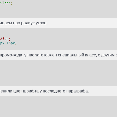
 Slab'
;
бываем про радиус углов.
8df98;
5px
15px
;
ромо-кода, у нас заготовлен специальный класс, с другим
менили цвет шрифта у последнего параграфа.