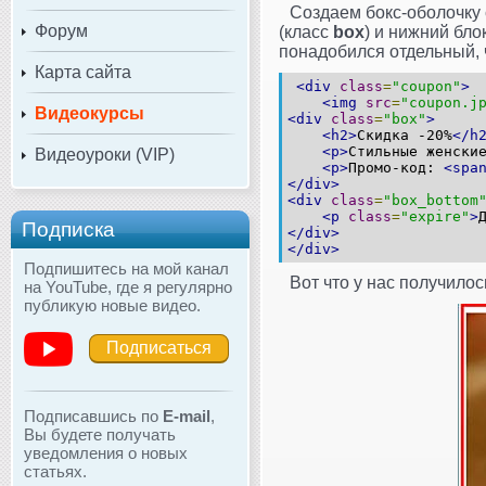
Создаем бокс-оболочку
Форум
(класс
box
) и нижний бло
понадобился отдельный, ч
Карта сайта
<div
class
=
"coupon"
>
<img
src
=
"coupon.j
Видеокурсы
<div
class
=
"box"
>
<h2>
Скидка -20%
</h
<p>
Стильные женски
Видеоуроки (VIP)
<p>
Промо-код:
<spa
</div>
<div
class
=
"box_bottom
<p
class
=
"expire"
>
Подписка
</div>
</div>
Подпишитесь на мой канал
Вот что у нас получилос
на YouTube, где я регулярно
публикую новые видео.
Подписаться
Подписавшись по
E-mail
,
Вы будете получать
уведомления о новых
статьях.