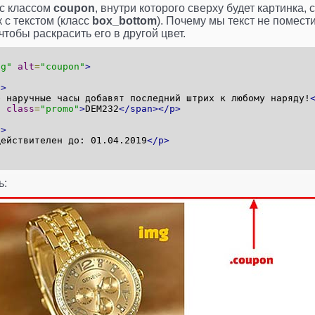
 с классом
coupon
, внутри которого сверху будет картинка, 
к с текстом (класс
box_bottom
). Почему мы текст не помест
тобы раскрасить его в другой цвет.
pg"
alt
=
"coupon"
>
2>
е наручные часы добавят последний штрих к любому наряду!
n
class
=
"promo"
>
DEM232
</span></p>
"
>
Действителен до: 01.04.2019
</p>
ь: