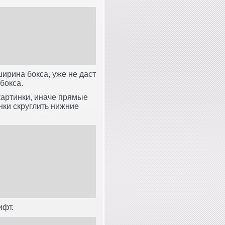
ирина бокса, уже не даст
бокса.
картинки, иначе прямые
инки скруглить нижние
ифт.