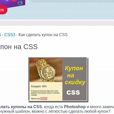
S
-
CSS3
- Как сделать купон на CSS
упон на CSS
елать купоны на CSS
, когда есть
Photoshop
и много замеч
 нужный шаблон, можно с легкостью сделать любой купон?