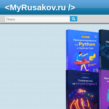
<MyRusakov.ru />