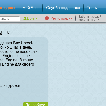
еокурсы
Мой Блог
Служба поддержки
Тесты
Забыли пароль?
Регистрация
Забыли логин?
gine
сделает Вас Unreal-
очно 1 час в день.
постепенно перейдя к
l Engine, и после
al Engine. В конце
l Engine для своего
а из уроков
Подробнее