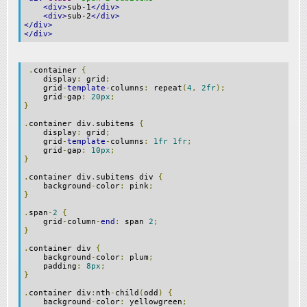
<div>
sub-1
</div>
<div>
sub-2
</div>
</div>
</div>
.
container
{
display
:
grid
;
grid
-
template
-
columns
:
repeat
(
4
,
2fr
);
grid
-
gap
:
20px
;
}
.
container div
.
subitems
{
display
:
grid
;
grid
-
template
-
columns
:
1fr
1fr
;
grid
-
gap
:
10px
;
}
.
container div
.
subitems div
{
background
-
color
:
pink
;
}
.
span
-
2
{
grid
-
column
-
end
:
span
2
;
}
.
container div
{
background
-
color
:
plum
;
padding
:
8px
;
}
.
container div
:
nth
-
child
(
odd
)
{
background
-
color
:
yellowgreen
;