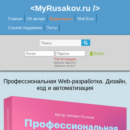
<MyRusakov.ru />
Главная
Об авторе
Видеокурсы
Мой Блог
Служба поддержки
Тесты
Регистрация
Забыли пароль?
Забыли логин?
Профессиональная Web-разработка. Дизайн,
код и автоматизация