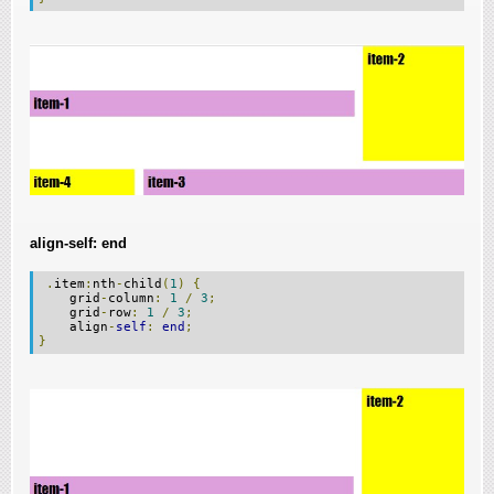
align-self: end
.
item
:
nth
-
child
(
1
)
{
grid
-
column
:
1
/
3
;
grid
-
row
:
1
/
3
;
align
-
self
:
end
;
}