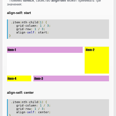
Помимо
stretch
, свойство
align-self
может принимать три
значения:
align-self: start
.
item
:
nth
-
child
(
1
)
{
grid
-
column
:
1
/
3
;
grid
-
row
:
1
/
3
;
align
-
self
:
start
;
}
align-self: center
.
item
:
nth
-
child
(
1
)
{
grid
-
column
:
1
/
3
;
grid
-
row
:
1
/
3
;
align
-
self
:
center
;
}