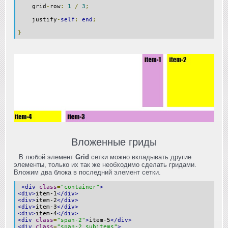
grid
-
row
:
1
/
3
;
justify
-
self
:
end
;
}
Вложенные гриды
В любой элемент
Grid
сетки можно вкладывать другие
элементы, только их так же необходимо сделать гридами.
Вложим два блока в последний элемент сетки.
<div
class
=
"container"
>
<div>
item-1
</div>
<div>
item-2
</div>
<div>
item-3
</div>
<div>
item-4
</div>
<div
class
=
"span-2"
>
item-5
</div>
<div
class
=
"span-2 subitems"
>