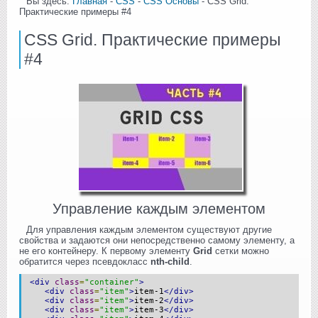
Вы здесь:
Главная
-
CSS
-
CSS Основы
- CSS Grid.
Практические примеры #4
CSS Grid. Практические примеры
#4
Управление каждым элементом
Для управления каждым элементом существуют другие
свойства и задаются они непосредственно самому элементу, а
не его контейнеру. К первому элементу
Grid
сетки можно
обратится через псевдокласс
nth-child
.
<div
class
=
"container"
>
<div
class
=
"item"
>
item-1
</div>
<div
class
=
"item"
>
item-2
</div>
<div
class
=
"item"
>
item-3
</div>