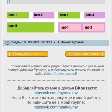
}
Создано 08.03.2021 10:03:41
Михаил Русаков
Предыдущая статья
Следующая статья
Копирование материалов разрешается только с указанием
автора (Михаил Русаков) и индексируемой прямой ссылкой на
сайт (
https://myrusakov.ru
)!
Добавляйтесь ко мне в друзья
ВКонтакте
:
https://vk.com/myrusakov
.
Если Вы хотите дать оценку мне и моей работе,
то напишите её в моей группе:
https://vk.com/rusakovmy
.