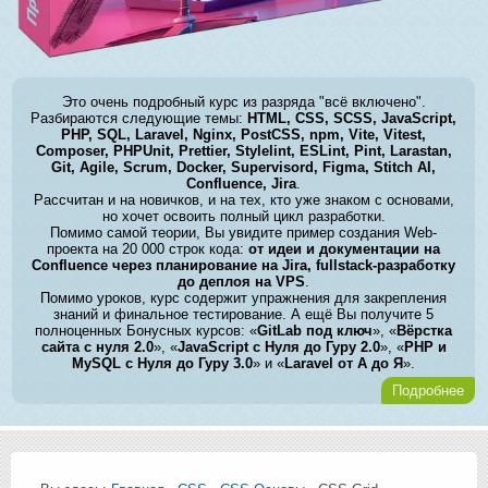
Это очень подробный курс из разряда "всё включено".
Разбираются следующие темы:
HTML, CSS, SCSS, JavaScript,
PHP, SQL, Laravel, Nginx, PostCSS, npm, Vite, Vitest,
Composer, PHPUnit, Prettier, Stylelint, ESLint, Pint, Larastan,
Git, Agile, Scrum, Docker, Supervisord, Figma, Stitch AI,
Confluence, Jira
.
Рассчитан и на новичков, и на тех, кто уже знаком с основами,
но хочет освоить полный цикл разработки.
Помимо самой теории, Вы увидите пример создания Web-
проекта на 20 000 строк кода:
от идеи и документации на
Confluence через планирование на Jira, fullstack-разработку
до деплоя на VPS
.
Помимо уроков, курс содержит упражнения для закрепления
знаний и финальное тестирование. А ещё Вы получите 5
полноценных Бонусных курсов: «
GitLab под ключ
», «
Вёрстка
сайта с нуля 2.0
», «
JavaScript с Нуля до Гуру 2.0
», «
PHP и
MySQL с Нуля до Гуру 3.0
» и «
Laravel от А до Я
».
Подробнее