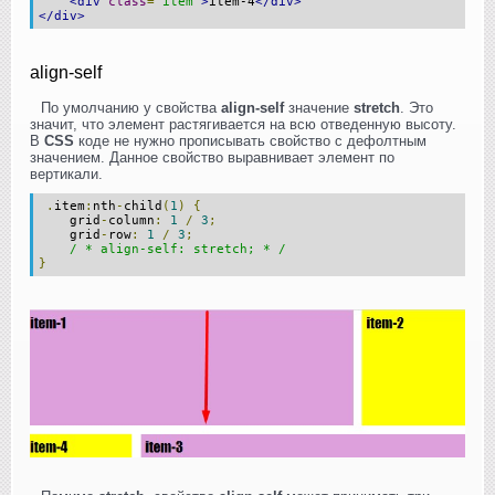
<div
class
=
"item"
>
item-4
</div>
</div>
align-self
По умолчанию у свойства
align-self
значение
stretch
. Это
значит, что элемент растягивается на всю отведенную высоту.
В
CSS
коде не нужно прописывать свойство с дефолтным
значением. Данное свойство выравнивает элемент по
вертикали.
.
item
:
nth
-
child
(
1
)
{
grid
-
column
:
1
/
3
;
grid
-
row
:
1
/
3
;
/ * align-self: stretch; * /
}