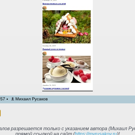
:57
Михаил Русаков
лов разрешается только с указанием автора (Михаил Рус
прямой ссылкой на сайт (
https://myrusakov.ru
)!