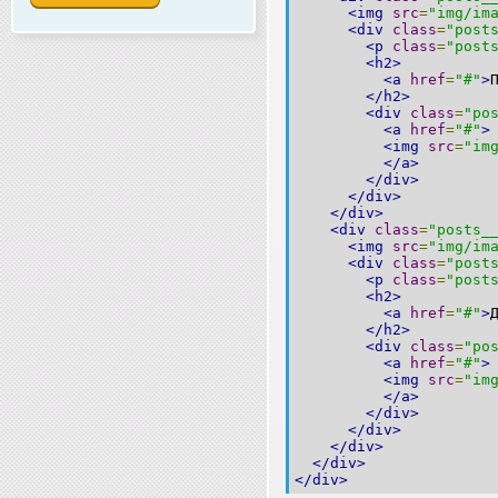
<img
src
=
"img/im
<div
class
=
"post
<p
class
=
"post
<h2>
<a
href
=
"#"
>
</h2>
<div
class
=
"po
<a
href
=
"#"
>
<img
src
=
"im
</a>
</div>
</div>
</div>
<div
class
=
"posts_
<img
src
=
"img/im
<div
class
=
"post
<p
class
=
"post
<h2>
<a
href
=
"#"
>
</h2>
<div
class
=
"po
<a
href
=
"#"
>
<img
src
=
"im
</a>
</div>
</div>
</div>
</div>
</div>