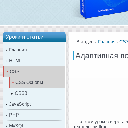
Уроки и статьи
Вы здесь:
Главная
-
CS
Главная
Адаптивная вер
HTML
CSS
CSS Основы
CSS3
JavaScript
PHP
На этом уроке сверста
MySQL
технологии
flex
.