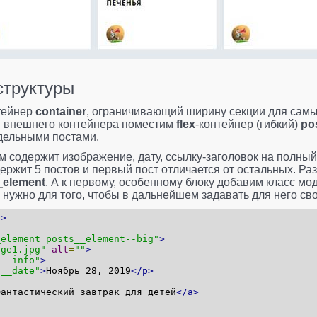
структуры
тейнер
container
, ограничивающий ширину секции для самы
и внешнего контейнера поместим
flex
-контейнер (гибкий)
po
тдельными постами.
м содержит изображение, дату, ссылку-заголовок на полны
ержит 5 постов и первый пост отличается от остальных. Ра
_element
. А к первому, особенному блоку добавим класс м
о нужно для того, чтобы в дальнейшем задавать для него сво
"
>
_element posts__element--big"
>
age1.jpg"
alt
=
""
>
s__info"
>
s__date"
>
Ноябрь 28, 2019
</p>
Фантастический завтрак для детей
</a>