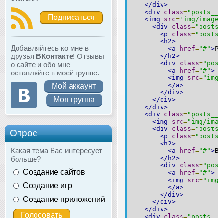
</div>
<div
class
=
"posts_
Подписаться
<img
src
=
"img/imag
<div
class
=
"post
<p
class
=
"post
<h2>
Добавляйтесь ко мне в
<a
href
=
"#"
>
друзья
ВКонтакте
! Отзывы
</h2>
<div
class
=
"po
о сайте и обо мне
<a
href
=
"#"
>
оставляйте в моей группе.
<img
src
=
"im
</a>
Мой аккаунт
</div>
Моя группа
</div>
</div>
<div
class
=
"posts_
<img
src
=
"img/im
<div
class
=
"post
Опрос
<p
class
=
"post
<h2>
Какая тема Вас интересует
<a
href
=
"#"
>
</h2>
больше?
<div
class
=
"po
Создание сайтов
<a
href
=
"#"
>
<img
src
=
"im
Создание игр
</a>
</div>
Создание приложений
</div>
</div>
<div
class
=
"posts_