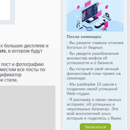
После семинара:
- Вы узнаете главное отличие
х больших дисплеев и
богатых от бедных.
sts
, в котором будут
- Вы увидите разоблачения
множества мифов об
успешности и о бизнесе.
й пост и фотографию
- Вы получите свой личный
зместим все посты по
финансовый план прямо на
одификатор
семинаре.
и стили.
- Мы разберём 10 шагов к
созданию своей успешной
Web-студии.
- Я расскажу о своих личных
историях: об успешных и
неуспешных бизнесах. Это
мой многолетний опыт,
которым я поделюсь с Вами.
Записаться