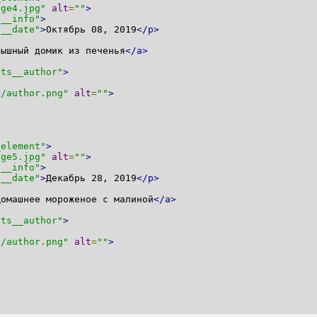
age4.jpg"
alt
=
""
>
s__info"
>
s__date"
>
Октябрь 08, 2019
</p>
Пышный домик из печенья
</a>
sts__author"
>
g/author.png"
alt
=
""
>
_element"
>
age5.jpg"
alt
=
""
>
s__info"
>
s__date"
>
Декабрь 28, 2019
</p>
Домашнее мороженое с малиной
</a>
sts__author"
>
g/author.png"
alt
=
""
>