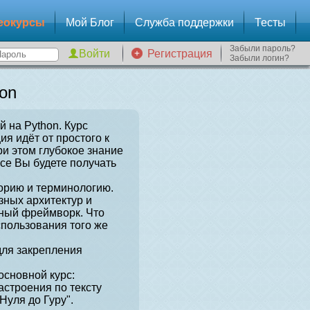
еокурсы
Мой Блог
Служба поддержки
Тесты
Забыли пароль?
Регистрация
Забыли логин?
on
й на Python. Курс
я идёт от простого к
и этом глубокое знание
рсе Вы будете получать
орию и терминологию.
зных архитектур и
нный фреймворк. Что
спользования того же
для закрепления
сновной курс:
астроения по тексту
Нуля до Гуру".