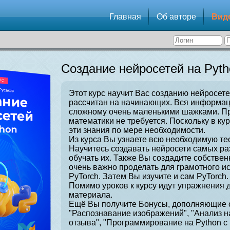
Главная
Об авторе
Вид
Создание нейросетей на Pyth
Этот курс научит Вас созданию нейросете
рассчитан на начинающих. Вся информаци
сложному очень маленькими шажками. Пр
математики не требуется. Поскольку в ку
эти знания по мере необходимости.
Из курса Вы узнаете всю необходимую те
Научитесь создавать нейросети самых ра
обучать их. Также Вы создадите собстве
очень важно проделать для грамотного и
PyTorch. Затем Вы изучите и сам PyTorch.
Помимо уроков к курсу идут упражнения 
материала.
Ещё Вы получите Бонусы, дополняющие о
"Распознавание изображений", "Анализ н
отзыва", "Программирование на Python с 