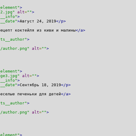
_element"
>
e2.jpg"
alt
=
""
>
s__info"
>
s__date"
>
Август 24, 2019
</p>
Рецепт коктейля из киви и малины
</a>
sts__author"
>
g/author.png"
alt
=
""
>
_element"
>
age3.jpg"
alt
=
""
>
s__info"
>
s__date"
>
Сентябрь 18, 2019
</p>
Веселые печеньки для детей
</a>
sts__author"
>
g/author.png"
alt
=
""
>
_element"
>