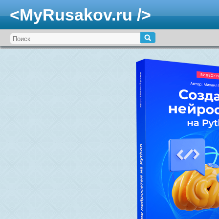
<MyRusakov.ru />