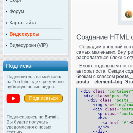
Софт
Форум
Карта сайта
Видеокурсы
Создание HTML 
Видеоуроки (VIP)
Создадим внешний кон
самых маленьких. Внутр
располагаться блоки с о
Подписка
Блок с отдельным посто
автора поста. Секция сод
Подпишитесь на мой канал
блокам с классом
posts_
на YouTube, где я регулярно
posts__element--big
. Эт
публикую новые видео.
<div
class
=
"container
<div
class
=
"posts"
>
Подписаться
<div
class
=
"posts_
<img
src
=
"img/im
<div
class
=
"post
<p
class
=
"post
Подписавшись по
E-mail
,
<h2>
Вы будете получать
<a
href
=
"#"
>
уведомления о новых
</h2>
</div>
статьях.